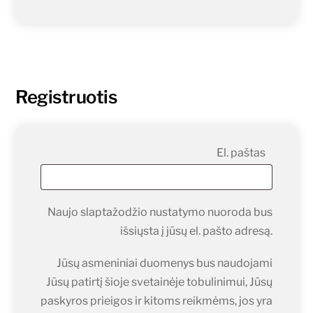
Registruotis
Prival
El. paštas
Naujo slaptažodžio nustatymo nuoroda bus
išsiųsta į jūsų el. pašto adresą.
Jūsų asmeniniai duomenys bus naudojami
Jūsų patirtį šioje svetainėje tobulinimui, Jūsų
paskyros prieigos ir kitoms reikmėms, jos yra