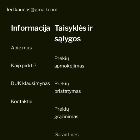
led.kaunas@gmail.com
Informacija
Taisyklės ir
sąlygos
Apie mus
Prekių
Kaip pirkti?
apmokėjimas
DUK klausimynas
Prekių
pristatymas
Kontaktai
Prekių
grąžinimas
Garantinės