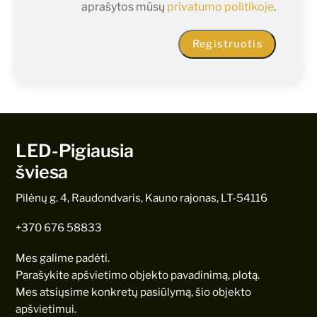
aprašytos mūsų
privatumo politikoje
.
Registruotis
LED-Pigiausia
šviesa
Pilėnų g. 4, Raudondvaris, Kauno rajonas, LT-54116
+370 676 58833
Mes galime padėti.
Parašykite apšvietimo objekto pavadinimą, plotą.
Mes atsiųsime konkretų pasiūlymą, šio objekto
apšvietimui.