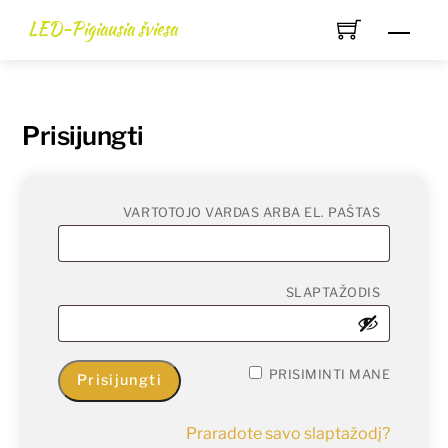
Skip
LED-Pigiausia šviesa
Men
to
content
Prisijungti
PRIVAL
VARTOTOJO VARDAS ARBA EL. PAŠTAS
PRIVAL
SLAPTAŽODIS
PRISIMINTI MANE
Prisijungti
Praradote savo slaptažodį?