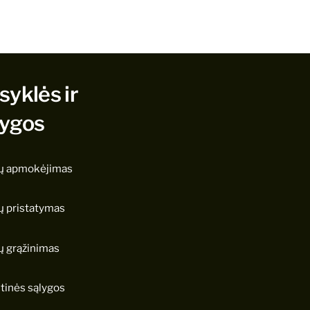
syklės ir
lygos
ų apmokėjimas
ų pristatymas
ų grąžinimas
tinės sąlygos