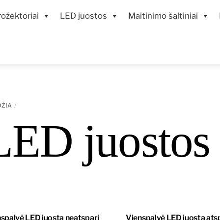
ožektoriai
LED juostos
Maitinimo šaltiniai
DŽIA
LED juostos
spalvė LED juosta neatspari
Vienspalvė LED juosta ats