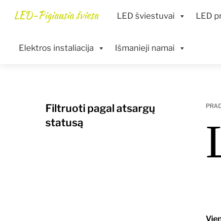
Skip
Menu
LED-Pigiausia šviesa
LED šviestuvai
LED pr
to
content
Elektros instaliacija
Išmanieji namai
Filtruoti pagal atsargų
PRA
statusą
Vien