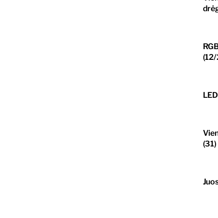
drė
RGB 
(12
LED 
Vien
(31)
Juos