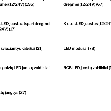
gmei (12/24V)
(195)
drėgmei (12/24V)
(67)
LED juosta atspari drėgmei
Kietos LED juostos (12/2
/24V)
(17)
šviečiantys kabeliai
(21)
LED moduliai
(78)
spalvių LED juostų valdikliai
RGB LED juostų valdikliai
(
tų jungtys
(37)