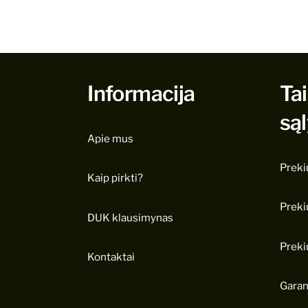
Informacija
Tai
są
Apie mus
Preki
Kaip pirkti?
Preki
DUK klausimynas
Preki
Kontaktai
Garan