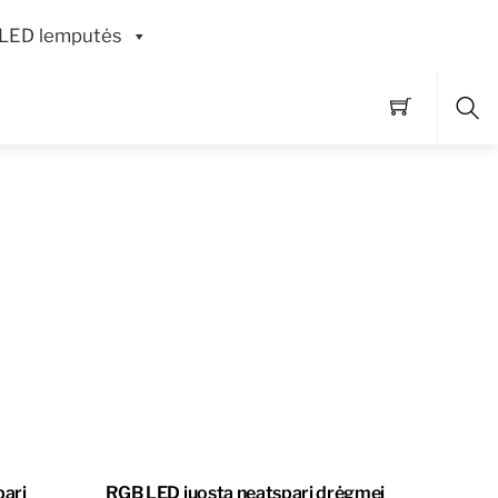
LED lemputės
Pai
pari
RGB LED juosta neatspari drėgmei