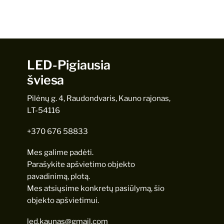
LED-Pigiausia
šviesa
Pilėnų g. 4, Raudondvaris, Kauno rajonas,
LT-54116
+370 676 58833
Mes galime padėti.
Parašykite apšvietimo objekto
pavadinimą, plotą.
Mes atsiųsime konkretų pasiūlymą, šio
objekto apšvietimui.
led.kaunas@gmail.com