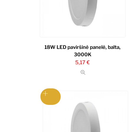
18W LED paviršinė panelė, balta,
3000K
5,17
€