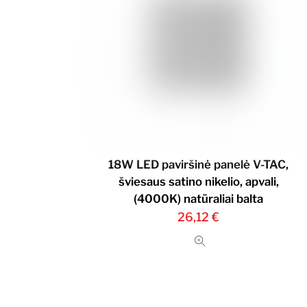
18W LED paviršinė panelė V-TAC,
šviesaus satino nikelio, apvali,
(4000K) natūraliai balta
26,12
€