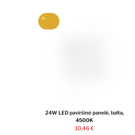
24W LED paviršinė panelė, balta,
4500K
10,46
€