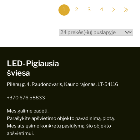
1
2
3
4
LED-Pigiausia
šviesa
Pilėnų g. 4, Raudondvaris, Kauno rajonas, LT-54116
+370 676 58833
Mes galime padėti.
Parašykite apšvietimo objekto pavadinimą, plotą.
Mes atsiųsime konkretų pasiūlymą, šio objekto
apšvietimui.