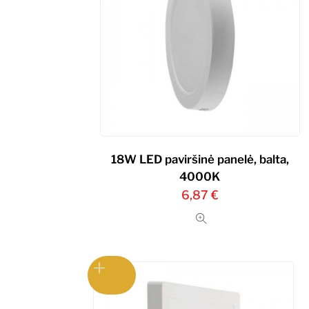
18W LED paviršinė panelė, balta,
4000K
6,87
€