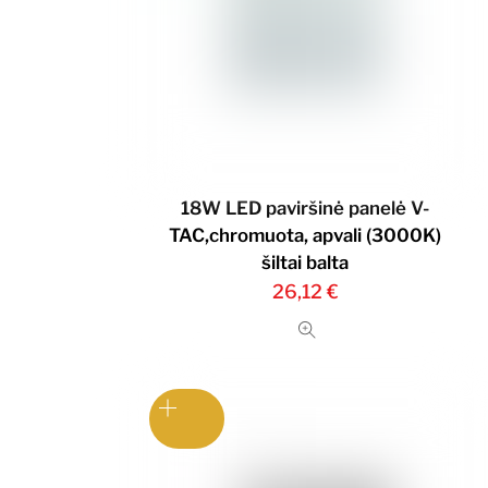
18W LED paviršinė panelė V-
TAC,chromuota, apvali (3000K)
šiltai balta
26,12
€