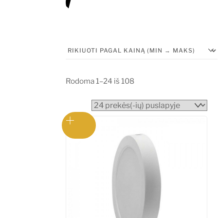
Rūšiuojama
Rodoma 1–24 iš 108
pagal
kainą:
nuo
mažos
iki
didelės