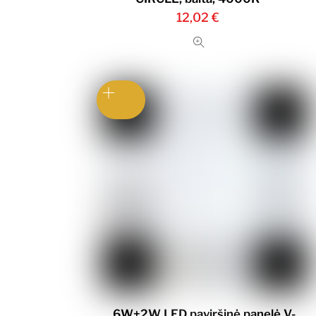
12,02
€
6W+2W LED paviršinė panelė V-