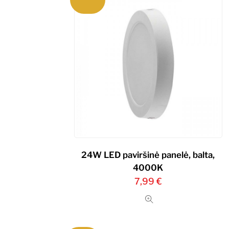
24W LED paviršinė panelė, balta,
4000K
7,99
€