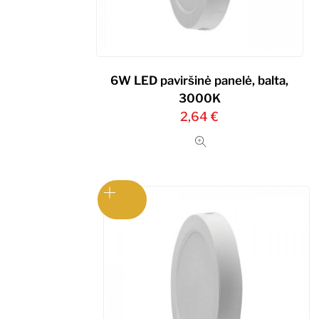
6W LED paviršinė panelė, balta,
3000K
2,64
€