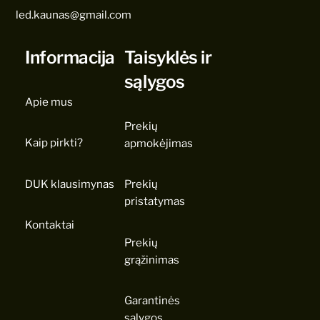
led.kaunas@gmail.com
Informacija
Taisyklės ir
sąlygos
Apie mus
Prekių
Kaip pirkti?
apmokėjimas
DUK klausimynas
Prekių
pristatymas
Kontaktai
Prekių
grąžinimas
Garantinės
sąlygos