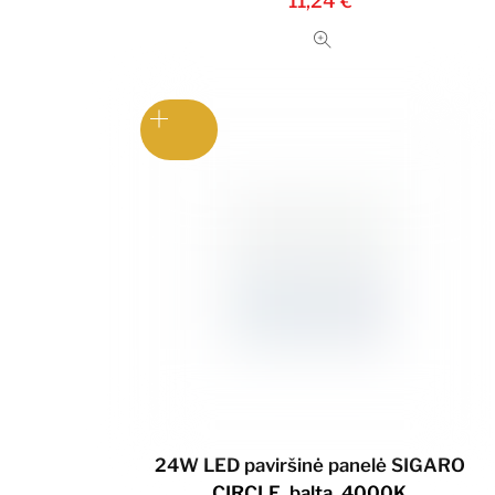
11,24
€
24W LED paviršinė panelė SIGARO
CIRCLE, balta, 4000K