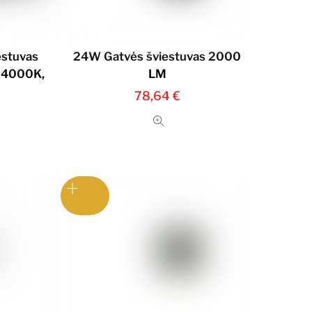
estuvas
24W Gatvės šviestuvas 2000
, 4000K,
LM
78,64
€