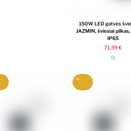
150W LED gatvės švi
JAZMIN, šviesiai pilkas
IP65
71,39
€