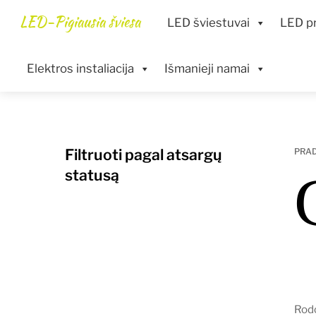
Skip
Menu
LED-Pigiausia šviesa
LED šviestuvai
LED pr
to
content
Elektros instaliacija
Išmanieji namai
Filtruoti pagal atsargų
PRA
statusą
Rodo