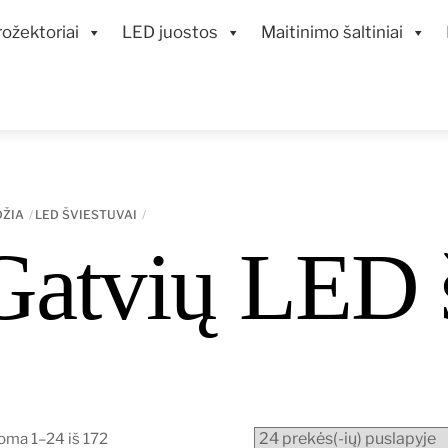
ožektoriai
LED juostos
Maitinimo šaltiniai
DŽIA
LED ŠVIESTUVAI
Gatvių LED š
Rūšiuojama
ma 1–24 iš 172