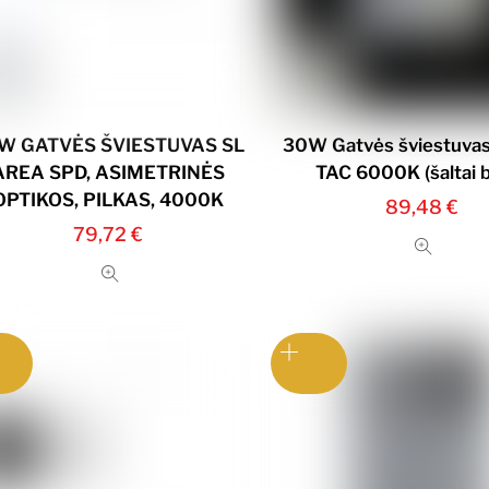
W GATVĖS ŠVIESTUVAS SL
30W Gatvės šviestuva
AREA SPD, ASIMETRINĖS
TAC 6000K (šaltai b
OPTIKOS, PILKAS, 4000K
89,48
€
79,72
€