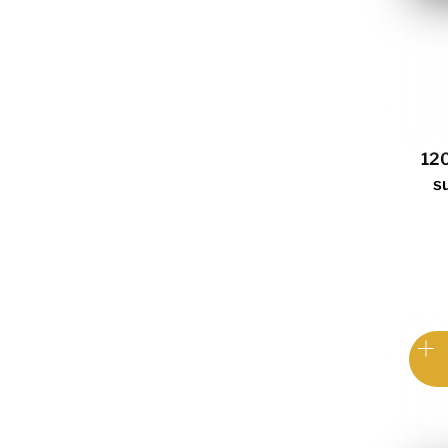
120
su