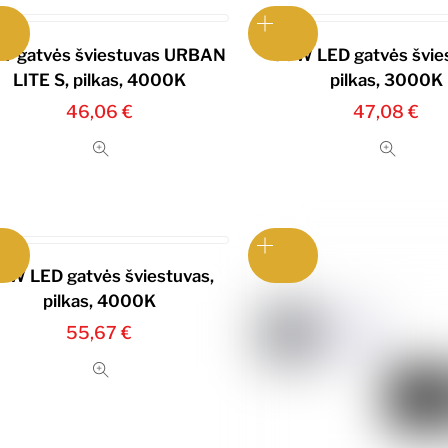
W gatvės šviestuvas URBAN
50W LED gatvės švie
LITE S, pilkas, 4000K
pilkas, 3000K
46,06
€
47,08
€
0W LED gatvės šviestuvas,
pilkas, 4000K
55,67
€