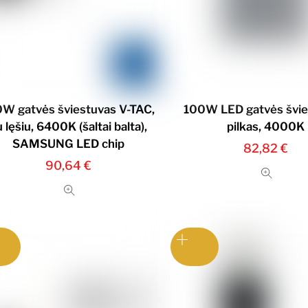
W gatvės šviestuvas V-TAC,
100W LED gatvės švie
 lęšiu, 6400K (šaltai balta),
pilkas, 4000K
SAMSUNG LED chip
82,82
€
90,64
€