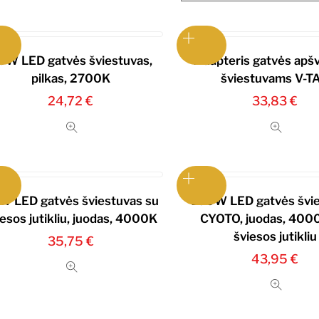
pagal
kainą:
nuo
0W LED gatvės šviestuvas,
Adapteris gatvės apš
mažos
pilkas, 2700K
šviestuvams V-T
iki
24,72
€
33,83
€
didelės
W LED gatvės šviestuvas su
100W LED gatvės švi
iesos jutikliu, juodas, 4000K
CYOTO, juodas, 4000
šviesos jutikliu
35,75
€
43,95
€