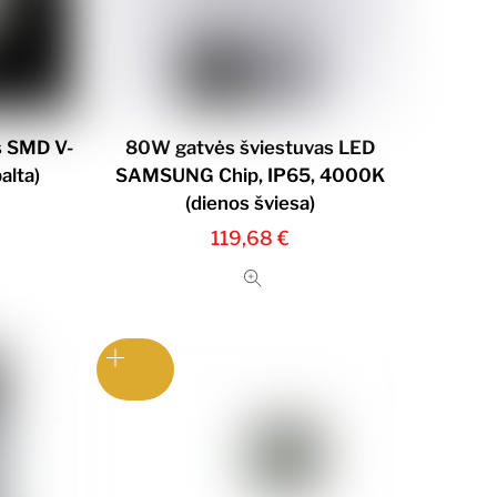
s SMD V-
80W gatvės šviestuvas LED
alta)
SAMSUNG Chip, IP65, 4000K
(dienos šviesa)
119,68
€