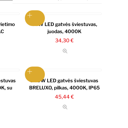
vietimo
30W LED gatvės šviestuvas,
AC
juodas, 4000K
34,30
€
estuvas
200W LED gatvės šviestuvas
K, su
BRELUXO, pilkas, 4000K, IP65
45,44
€