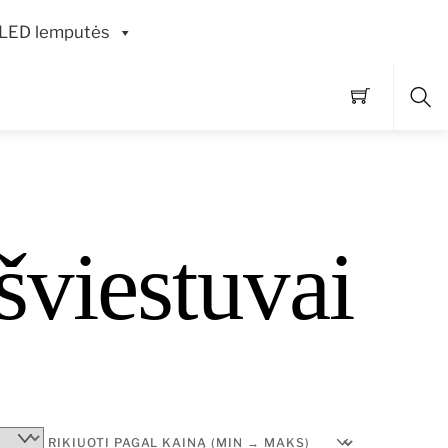
LED lemputės
Pai
viestuvai