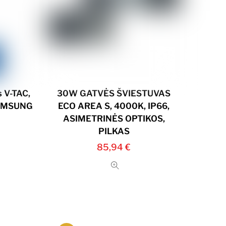
 V-TAC,
30W GATVĖS ŠVIESTUVAS
 SAMSUNG
ECO AREA S, 4000K, IP66,
ASIMETRINĖS OPTIKOS,
PILKAS
85,94
€