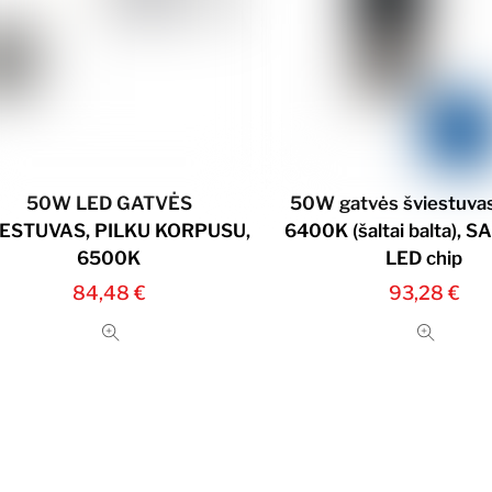
50W LED GATVĖS
50W gatvės šviestuvas
IESTUVAS, PILKU KORPUSU,
6400K (šaltai balta),
6500K
LED chip
84,48
€
93,28
€