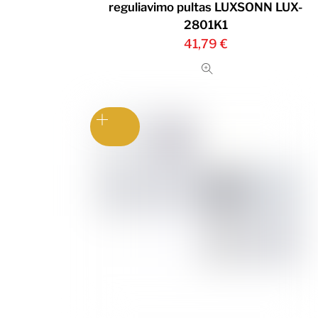
reguliavimo pultas LUXSONN LUX-
2801K1
41,79
€