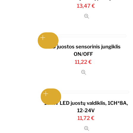
13,47
€
LED juostos sensorinis jungiklis
ON/OFF
11,22
€
192W LED juostų valdiklis, 1CH*8A,
12-24V
11,72
€