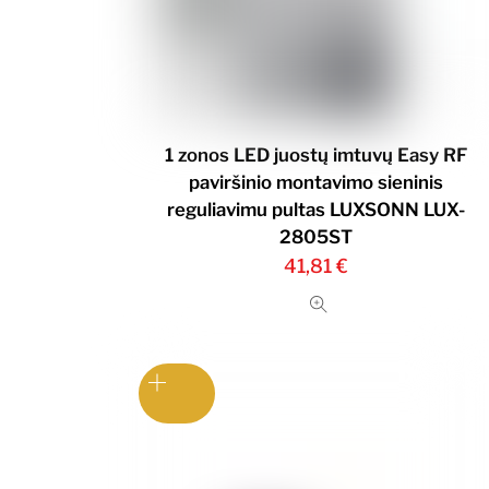
1 zonos LED juostų imtuvų Easy RF
paviršinio montavimo sieninis
reguliavimu pultas LUXSONN LUX-
2805ST
41,81
€