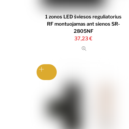
1 zonos LED šviesos reguliatorius
RF montuojamas ant sienos SR-
2805NF
37,23
€