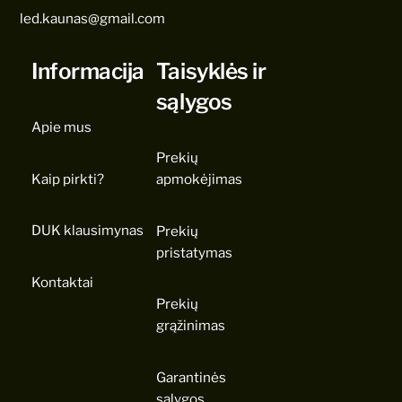
led.kaunas@gmail.com
Informacija
Taisyklės ir
sąlygos
Apie mus
Prekių
Kaip pirkti?
apmokėjimas
DUK klausimynas
Prekių
pristatymas
Kontaktai
Prekių
grąžinimas
Garantinės
sąlygos