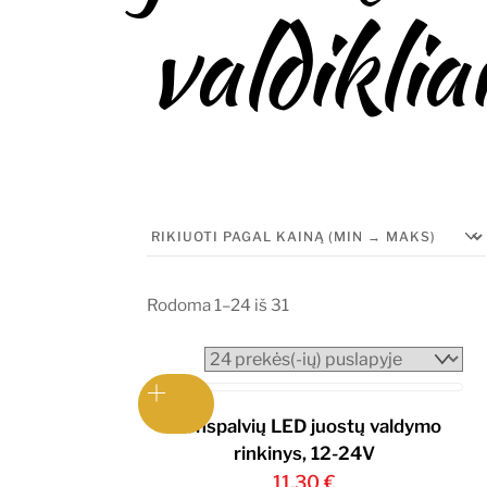
valdiklia
Rūšiuojama
Rodoma 1–24 iš 31
pagal
kainą:
nuo
mažos
Vienspalvių LED juostų valdymo
iki
rinkinys, 12-24V
didelės
11,30
€