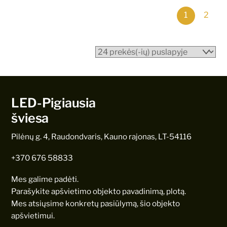
1
2
LED-Pigiausia
šviesa
Pilėnų g. 4, Raudondvaris, Kauno rajonas, LT-54116
+370 676 58833
Mes galime padėti.
Parašykite apšvietimo objekto pavadinimą, plotą.
Mes atsiųsime konkretų pasiūlymą, šio objekto
apšvietimui.