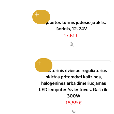
LED juostos tūrinis judesio jutiklis,
išorinis, 12-24V
17,61
€
Rezistorinis šviesos reguliatorius
skirtas pritemdyti kaitrines,
halogenines arba dimeriuojamas
LED lemputes/šviestuvus. Galia iki
300W
15,59
€