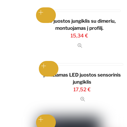
LED juostos jungiklis su dimeriu,
montuojamas į profilį.
15,34
€
Įleidžiamas LED juostos sensorinis
jungiklis
17,52
€