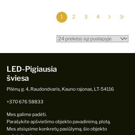
1
2
3
4
LED-Pigiausia
šviesa
Pilėnų g. 4, Raudondvaris, Kauno rajonas, LT-54116
+370 676 58833
Mes galime padėti.
Parašykite apšvietimo objekto pavadinimą, plotą.
Mes atsiųsime konkretų pasiūlymą, šio objekto