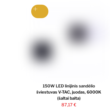
150W LED linijinis sandėlio
šviestuvas V-TAC, juodas, 6000K
(šaltai balta)
87,17
€