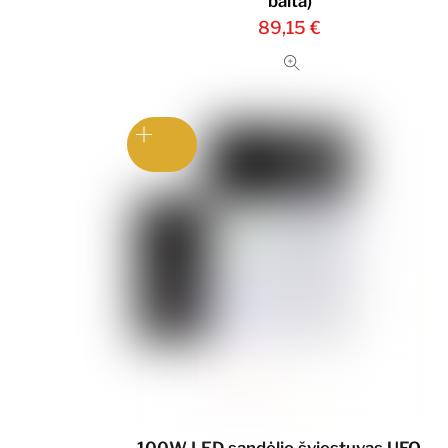
balta)
89,15
€
100W LED sandėlio šviestuvas UFO,