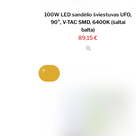
100W LED sandėlio šviestuvas UFO,
90°, V-TAC SMD, 6400K (šaltai
balta)
89,15
€