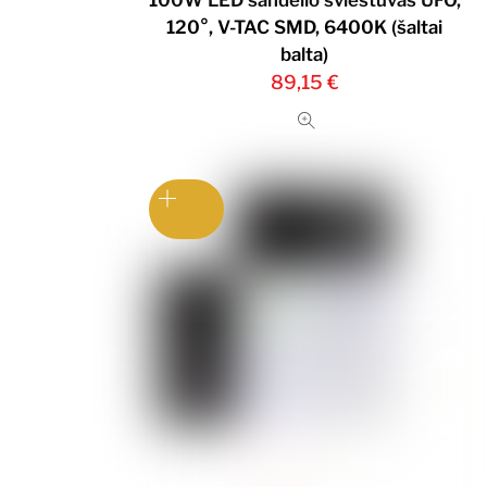
120°, V-TAC SMD, 6400K (šaltai
balta)
89,15
€