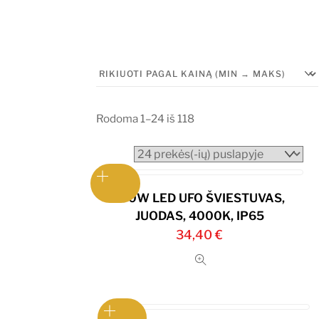
Rūšiuojama
Rodoma 1–24 iš 118
pagal
kainą:
nuo
mažos
100W LED UFO ŠVIESTUVAS,
iki
JUODAS, 4000K, IP65
didelės
34,40
€