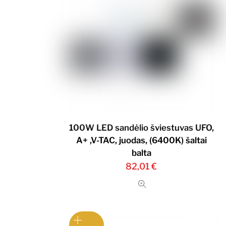
100W LED sandėlio šviestuvas UFO,
A+ ,V-TAC, juodas, (6400K) šaltai
balta
82,01
€