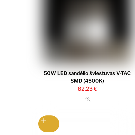
50W LED sandėlio šviestuvas V-TAC
SMD (4500K)
82,23
€