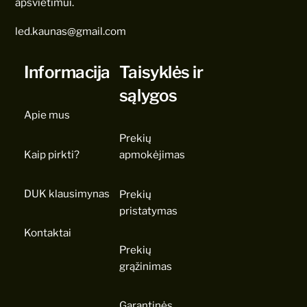
apšvietimui.
led.kaunas@gmail.com
Informacija
Taisyklės ir
sąlygos
Apie mus
Prekių
Kaip pirkti?
apmokėjimas
DUK klausimynas
Prekių
pristatymas
Kontaktai
Prekių
grąžinimas
Garantinės