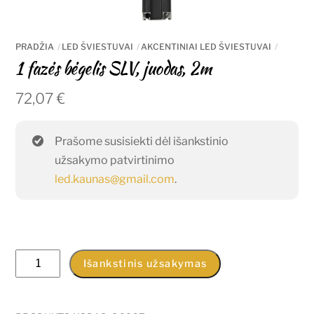
PRADŽIA
LED ŠVIESTUVAI
AKCENTINIAI LED ŠVIESTUVAI
1 fazės bėgelis SLV, juodas, 2m
72,07
€
Prašome susisiekti dėl išankstinio
užsakymo patvirtinimo
led.kaunas@gmail.com
.
produkto
Išankstinis užsakymas
kiekis:
1