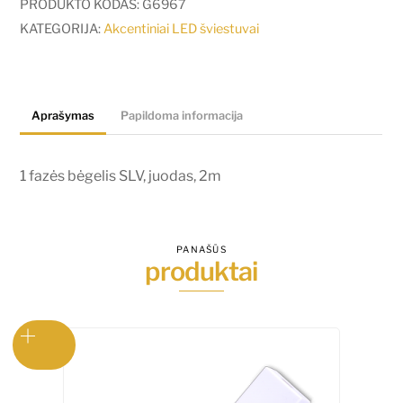
fazės
PRODUKTO KODAS:
G6967
bėgelis
KATEGORIJA:
Akcentiniai LED šviestuvai
SLV,
juodas,
2m
Aprašymas
Papildoma informacija
1 fazės bėgelis SLV, juodas, 2m
PANAŠŪS
produktai