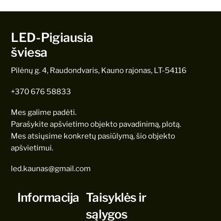
LED-Pigiausia
šviesa
Pilėnų g. 4, Raudondvaris, Kauno rajonas, LT-54116
+370 676 58833
Mes galime padėti.
Parašykite apšvietimo objekto pavadinimą, plotą.
Mes atsiųsime konkretų pasiūlymą, šio objekto
apšvietimui.
led.kaunas@gmail.com
Informacija
Taisyklės ir
sąlygos