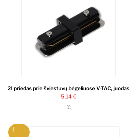
2I priedas prie šviestuvų bėgeliuose V-TAC, juodas
5,14
€