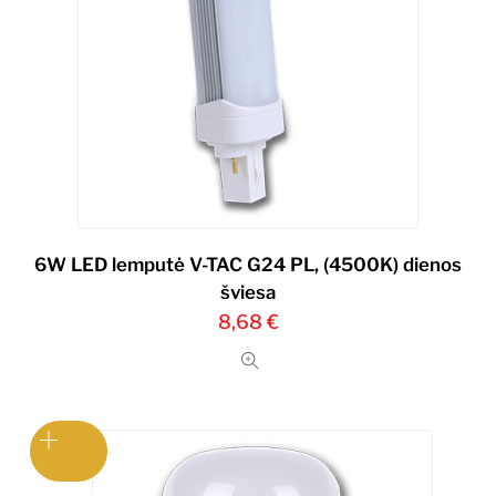
6W LED lemputė V-TAC G24 PL, (4500K) dienos
šviesa
8,68
€