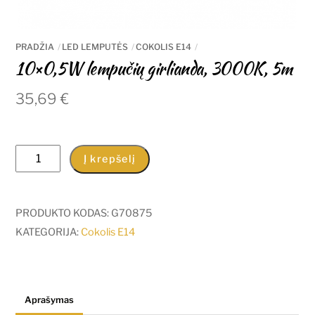
PRADŽIA
LED LEMPUTĖS
COKOLIS E14
10×0,5W lempučių girlianda, 3000K, 5m
35,69
€
produkto
Į krepšelį
kiekis:
10x0,5W
lempučių
PRODUKTO KODAS:
G70875
girlianda,
KATEGORIJA:
Cokolis E14
3000K,
5m
Aprašymas