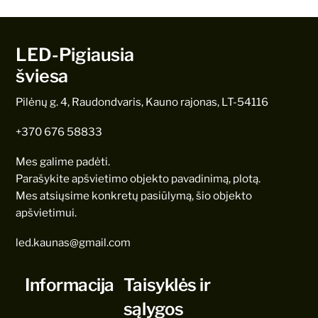
LED-Pigiausia
šviesa
Pilėnų g. 4, Raudondvaris, Kauno rajonas, LT-54116
+370 676 58833
Mes galime padėti.
Parašykite apšvietimo objekto pavadinimą, plotą.
Mes atsiųsime konkretų pasiūlymą, šio objekto
apšvietimui.
led.kaunas@gmail.com
Informacija
Taisyklės ir
sąlygos