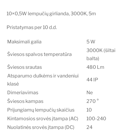
10×0,5W lempučių girlianda, 3000K, 5m
Pristatymas per 10 d.d.
Maksimali galia
5 W
3000K (šiltai
Šviesos spalvos temperatūra
balta)
Šviesos srautas
480 Lm
Atsparumo dulkėms ir vandeniui
44 IP
klasė
Dimeriavimas
Ne
Šviesos kampas
270 °
Prijungiamų lempučių skaičius
10
Kintamosios srovės įtampa (AC)
100-240
Nuolatinės srovės įtampa (DC)
24