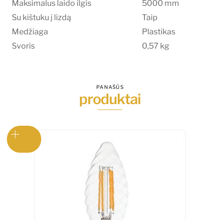
Maksimalus laido ilgis
5000 mm
Su kištuku į lizdą
Taip
Medžiaga
Plastikas
Svoris
0,57 kg
PANAŠŪS
produktai