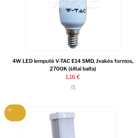
4W LED lemputė V-TAC E14 SMD, žvakės formos,
2700K (šiltai balta)
1,16
€