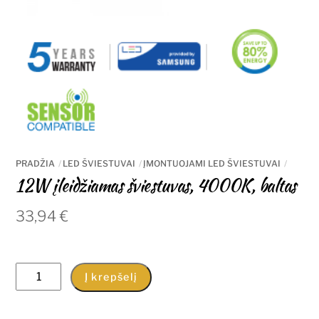
PRADŽIA
LED ŠVIESTUVAI
ĮMONTUOJAMI LED ŠVIESTUVAI
12W įleidžiamas šviestuvas, 4000K, baltas
33,94
€
produkto
Į krepšelį
kiekis:
12W