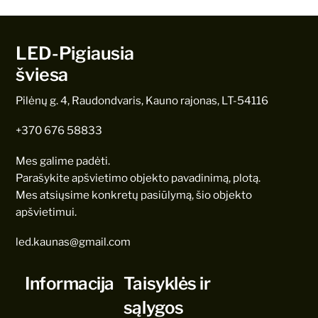
LED-Pigiausia
šviesa
Pilėnų g. 4, Raudondvaris, Kauno rajonas, LT-54116
+370 676 58833
Mes galime padėti.
Parašykite apšvietimo objekto pavadinimą, plotą.
Mes atsiųsime konkretų pasiūlymą, šio objekto
apšvietimui.
led.kaunas@gmail.com
Informacija
Taisyklės ir
sąlygos