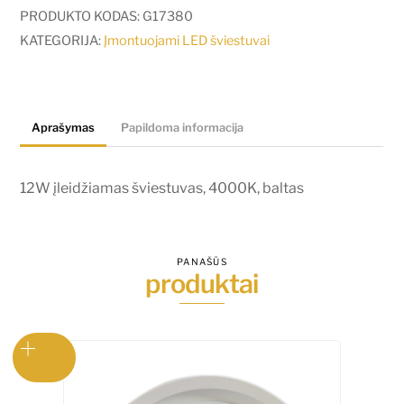
įleidžiamas
PRODUKTO KODAS:
G17380
šviestuvas,
KATEGORIJA:
Įmontuojami LED šviestuvai
4000K,
baltas
Aprašymas
Papildoma informacija
12W įleidžiamas šviestuvas, 4000K, baltas
PANAŠŪS
produktai