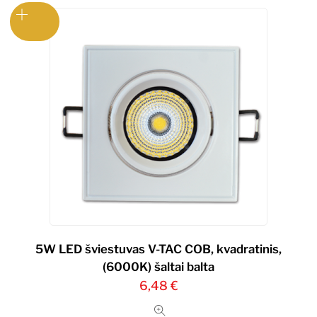
5W LED šviestuvas V-TAC COB, kvadratinis,
(6000K) šaltai balta
6,48
€