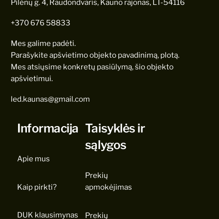
Pilėnų g. 4, Raudondvaris, Kauno rajonas, LT-54116
+370 676 58833
Mes galime padėti.
Parašykite apšvietimo objekto pavadinimą, plotą.
Mes atsiųsime konkretų pasiūlymą, šio objekto
apšvietimui.
led.kaunas@gmail.com
Informacija
Taisyklės ir
sąlygos
Apie mus
Prekių
Kaip pirkti?
apmokėjimas
DUK klausimynas
Prekių