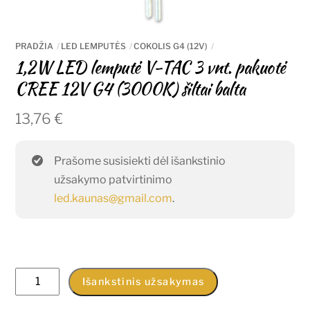
PRADŽIA
LED LEMPUTĖS
COKOLIS G4 (12V)
1,2W LED lemputė V-TAC 3 vnt. pakuotė
CREE 12V G4 (3000K) šiltai balta
13,76
€
Prašome susisiekti dėl išankstinio
užsakymo patvirtinimo
led.kaunas@gmail.com
.
produkto
Išankstinis užsakymas
kiekis: