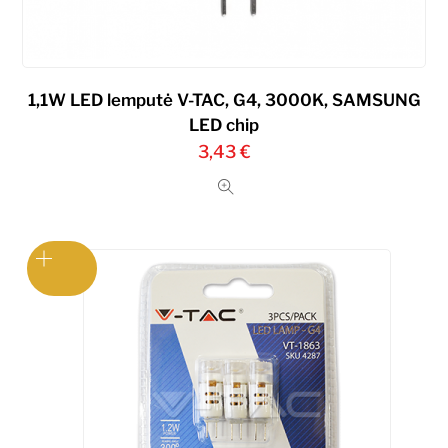
1,1W LED lemputė V-TAC, G4, 3000K, SAMSUNG
LED chip
3,43
€