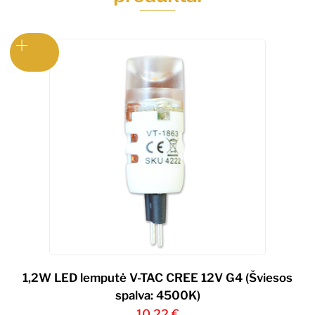
1,2W LED lemputė V-TAC CREE 12V G4 (Šviesos
spalva: 4500K)
10,22
€