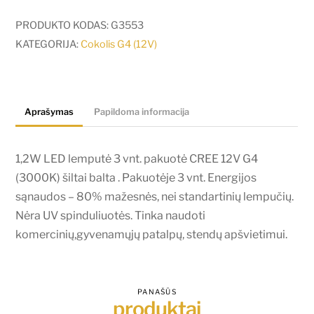
1,2W
LED
PRODUKTO KODAS:
G3553
lemputė
KATEGORIJA:
Cokolis G4 (12V)
V-
TAC
3
Aprašymas
Papildoma informacija
vnt.
pakuotė
CREE
1,2W LED lemputė 3 vnt. pakuotė CREE 12V G4
12V
(3000K) šiltai balta . Pakuotėje 3 vnt. Energijos
G4
sąnaudos – 80% mažesnės, nei standartinių lempučių.
(3000K)
Nėra UV spinduliuotės. Tinka naudoti
šiltai
komercinių,gyvenamųjų patalpų, stendų apšvietimui.
balta
PANAŠŪS
produktai