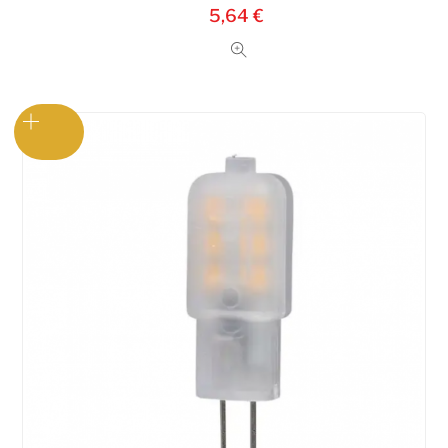
5,64
€