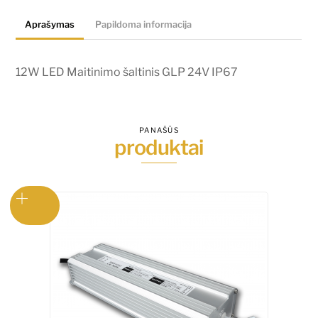
24V
Aprašymas
Papildoma informacija
IP67
12W LED Maitinimo šaltinis GLP 24V IP67
PANAŠŪS
produktai