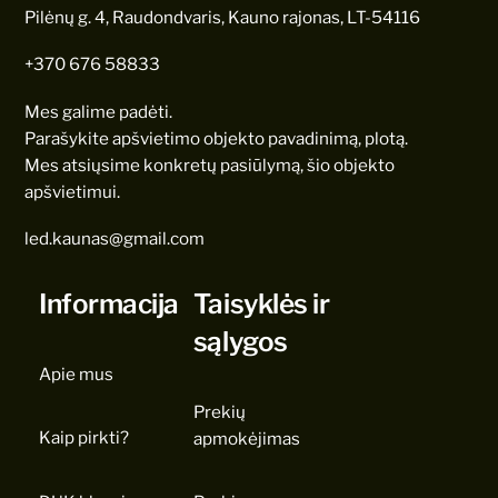
Pilėnų g. 4, Raudondvaris, Kauno rajonas, LT-54116
+370 676 58833
Mes galime padėti.
Parašykite apšvietimo objekto pavadinimą, plotą.
Mes atsiųsime konkretų pasiūlymą, šio objekto
apšvietimui.
led.kaunas@gmail.com
Informacija
Taisyklės ir
sąlygos
Apie mus
Prekių
Kaip pirkti?
apmokėjimas