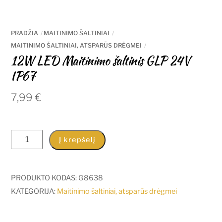
PRADŽIA
MAITINIMO ŠALTINIAI
MAITINIMO ŠALTINIAI, ATSPARŪS DRĖGMEI
12W LED Maitinimo šaltinis GLP 24V
IP67
7,99
€
produkto
Į krepšelį
kiekis:
12W
LED
PRODUKTO KODAS:
G8638
Maitinimo
KATEGORIJA:
Maitinimo šaltiniai, atsparūs drėgmei
šaltinis
GLP