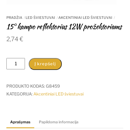
PRADŽIA
LED ŠVIESTUVAI
AKCENTINIAI LED ŠVIESTUVAI
15° kampo reflektorius 12W prožektoriams
2,74
€
produkto
Į krepšelį
kiekis:
15°
kampo
PRODUKTO KODAS:
G8459
reflektorius
KATEGORIJA:
Akcentiniai LED šviestuvai
12W
prožektoriams
Aprašymas
Papildoma informacija