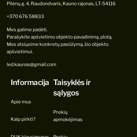
Pilėnų g. 4, Raudondvaris, Kauno rajonas, LT-54116
+370 676 58833
Mes galime padėti.
Parašykite apšvietimo objekto pavadinimą, plotą.
Mes atsiųsime konkretų pasiūlymą, šio objekto
apšvietimui.
led.kaunas@gmail.com
Informacija
Taisyklės ir
sąlygos
Apie mus
Prekių
Kaip pirkti?
apmokėjimas
DUK klausimynas
Prekių