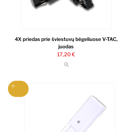
4X priedas prie šviestuvų bėgeliuose V-TAC,
juodas
17,20
€