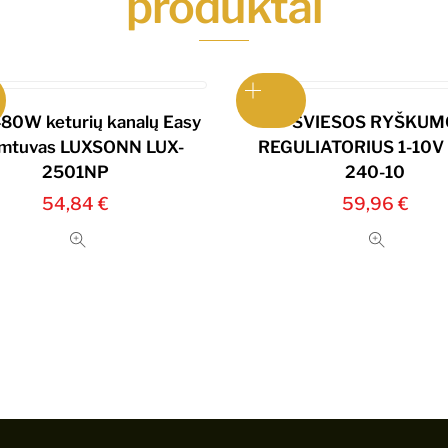
produktai
80W keturių kanalų Easy
ŠVIESOS RYŠKUM
imtuvas LUXSONN LUX-
REGULIATORIUS 1-10V
2501NP
240-10
54,84
€
59,96
€