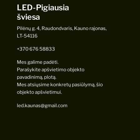
LED-Pigiausia
šviesa
Pilėnų g. 4, Raudondvaris, Kauno rajonas,
LT-54116
+370 676 58833
Mes galime padėti.
Parašykite apšvietimo objekto
pavadinimą, plotą.
Mes atsiųsime konkretų pasiūlymą, šio
objekto apšvietimui.
led.kaunas@gmail.com