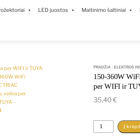
ožektoriai
LED juostos
Maitinimo šaltiniai
PRADŽIA
ELEKTROS IN
150-360W WiFi 
per WIFI ir T
35,40
€
produkto
Į krepš
kiekis: