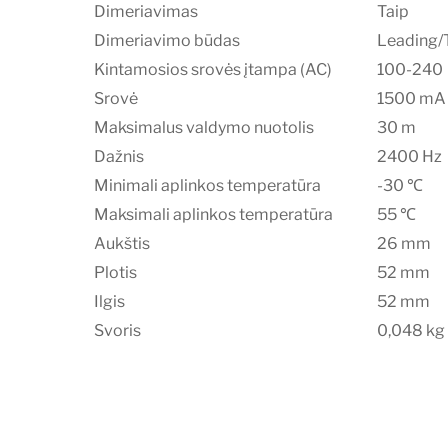
Dimeriavimas
Taip
Dimeriavimo būdas
Leading/
Kintamosios srovės įtampa (AC)
100-240
Srovė
1500 mA
Maksimalus valdymo nuotolis
30 m
Dažnis
2400 Hz
Minimali aplinkos temperatūra
-30 ℃
Maksimali aplinkos temperatūra
55 ℃
Aukštis
26 mm
Plotis
52 mm
Ilgis
52 mm
Svoris
0,048 kg