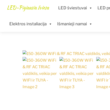
Skip
Menu
LED-Pigiausia šviesa
LED šviestuvai
LED pr
to
content
Elektros instaliacija
Išmanieji namai