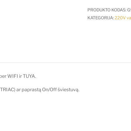
150-
360W
PRODUKTO KODAS:
G
WiFi
KATEGORIJA:
220V val
&
RF
AC
TRIAC
valdiklis,
veikia
per
per WIFI ir TUYA.
WIFI
ir
TRIAC) ar paprastą On/Off šviestuvą.
TUYA