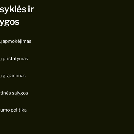
syklės ir
lygos
ų apmokėjimas
ų pristatymas
ų grąžinimas
tinės sąlygos
tumo politika