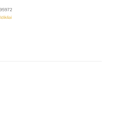
95972
dikliai