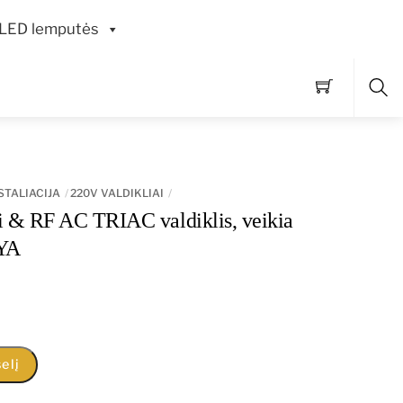
LED lemputės
Pai
STALIACIJA
220V VALDIKLIAI
& RF AC TRIAC valdiklis, veikia
UYA
elį