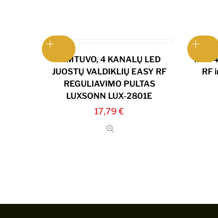
1 IMTUVO, 4 KANALŲ LED
Max 4
JUOSTŲ VALDIKLIŲ EASY RF
RF 
REGULIAVIMO PULTAS
LUXSONN LUX-2801E
17,79
€