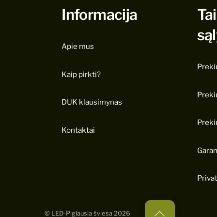
Informacija
Tai
są
Apie mus
Preki
Kaip pirkti?
Preki
DUK klausimynas
Preki
Kontaktai
Garan
Priva
Back
©
LED-Pigiausia šviesa
2026