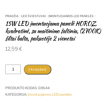
PRADŽIA
LED ŠVIESTUVAI
ĮMONTUOJAMOS LED PANELĖS
15W LED įmontuojama panelė HOROZ,
kvadratinė, su maitinimo šaltiniu, (2700K)
šiltai balta, pakuotėje 2 vienetai
12,59
€
produkto
Į krepšelį
kiekis:
15W
LED
PRODUKTO KODAS:
G9644
įmontuojama
KATEGORIJA:
Įmontuojamos LED panelės
panelė
HOROZ,