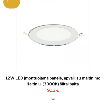
12W LED įmontuojama panelė, apvali, su maitinimo
šaltiniu, (3000K) šiltai balta
9,13
€