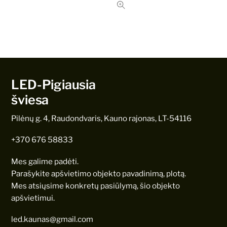
LED-Pigiausia
šviesa
Pilėnų g. 4, Raudondvaris, Kauno rajonas, LT-54116
+370 676 58833
Mes galime padėti.
Parašykite apšvietimo objekto pavadinimą, plotą.
Mes atsiųsime konkretų pasiūlymą, šio objekto
apšvietimui.
led.kaunas@gmail.com