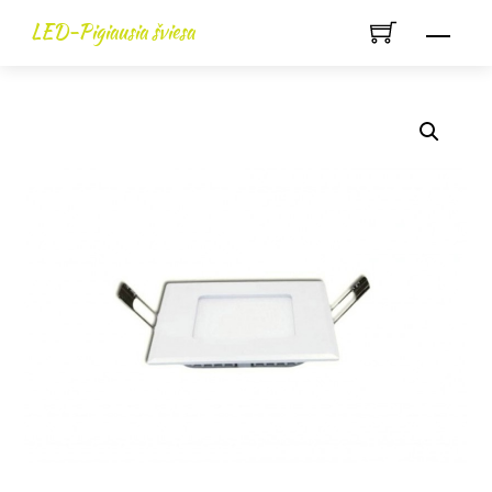
Skip
LED-Pigiausia šviesa
Men
to
content