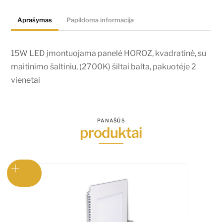
kvadratinė,
Aprašymas
Papildoma informacija
su
maitinimo
šaltiniu,
15W LED įmontuojama panelė HOROZ, kvadratinė, su
(2700K)
maitinimo šaltiniu, (2700K) šiltai balta, pakuotėje 2
šiltai
vienetai
balta,
pakuotėje
2
PANAŠŪS
produktai
vienetai