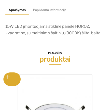
HOROZ,
Aprašymas
Papildoma informacija
kvadratinė,
su
maitinimo
15W LED įmontuojama stiklinė panelė HOROZ,
šaltiniu,
kvadratinė, su maitinimo šaltiniu, (3000K) šiltai balta
(3000K)
šiltai
balta
PANAŠŪS
produktai