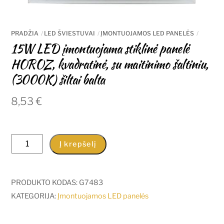
PRADŽIA
LED ŠVIESTUVAI
ĮMONTUOJAMOS LED PANELĖS
15W LED įmontuojama stiklinė panelė
HOROZ, kvadratinė, su maitinimo šaltiniu,
(3000K) šiltai balta
8,53
€
produkto
Į krepšelį
kiekis:
15W
LED
PRODUKTO KODAS:
G7483
įmontuojama
KATEGORIJA:
Įmontuojamos LED panelės
stiklinė
panelė