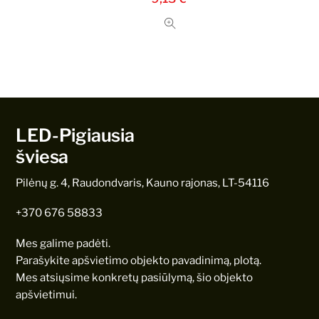
LED-Pigiausia
šviesa
Pilėnų g. 4, Raudondvaris, Kauno rajonas, LT-54116
+370 676 58833
Mes galime padėti.
Parašykite apšvietimo objekto pavadinimą, plotą.
Mes atsiųsime konkretų pasiūlymą, šio objekto
apšvietimui.