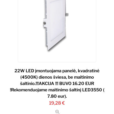
22W LED įmontuojama panelė, kvadratinė
(4500K) dienos šviesa, be maitinimo
šaltinio.!!!AKCIJA !!! BUVO 16.20 EUR
!Rekomenduojame maitinimo šaltinį LED3550 (
7.80 eur).
19,28
€