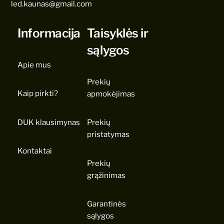
led.kaunas@gmail.com
Informacija
Taisyklės ir
sąlygos
Apie mus
Prekių
Kaip pirkti?
apmokėjimas
DUK klausimynas
Prekių
pristatymas
Kontaktai
Prekių
grąžinimas
Garantinės
sąlygos