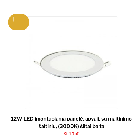
12W LED įmontuojama panelė, apvali, su maitinimo
šaltiniu, (3000K) šiltai balta
9,13
€