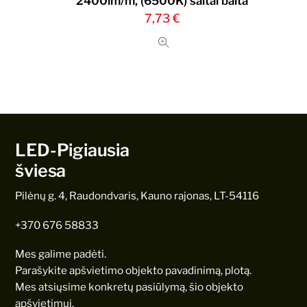
2400lm/m, (6500K) šaltai balta
7,73
€
LED-Pigiausia
šviesa
Pilėnų g. 4, Raudondvaris, Kauno rajonas, LT-54116
+370 676 58833
Mes galime padėti.
Parašykite apšvietimo objekto pavadinimą, plotą.
Mes atsiųsime konkretų pasiūlymą, šio objekto
apšvietimui.