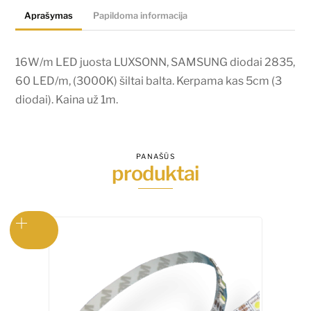
2835,
Aprašymas
Papildoma informacija
60
LED/m,
(3000K)
16W/m LED juosta LUXSONN, SAMSUNG diodai 2835,
šiltai
60 LED/m, (3000K) šiltai balta. Kerpama kas 5cm (3
balta.
diodai). Kaina už 1m.
Kerpama
kas
5cm
PANAŠŪS
produktai
(3
diodai).
Kaina
už
1m.