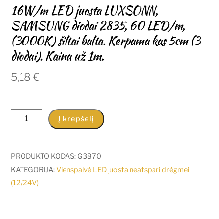
16W/m LED juosta LUXSONN,
SAMSUNG diodai 2835, 60 LED/m,
(3000K) šiltai balta. Kerpama kas 5cm (3
diodai). Kaina už 1m.
5,18
€
produkto
Į krepšelį
kiekis:
16W/m
LED
PRODUKTO KODAS:
G3870
juosta
KATEGORIJA:
Vienspalvė LED juosta neatspari drėgmei
LUXSONN,
(12/24V)
SAMSUNG
diodai