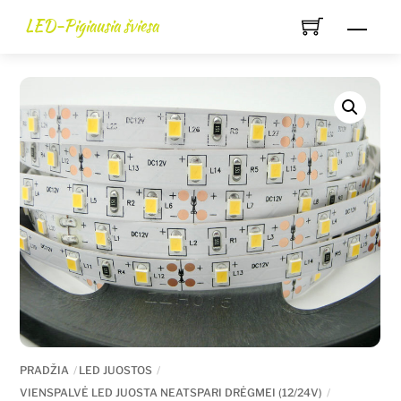
Skip
LED-Pigiausia šviesa
Men
to
content
PRADŽIA
LED JUOSTOS
VIENSPALVĖ LED JUOSTA NEATSPARI DRĖGMEI (12/24V)