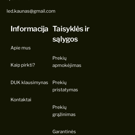
led.kaunas@gmail.com
Informacija
Taisyklės ir
sąlygos
Apie mus
Prekių
Kaip pirkti?
apmokėjimas
DUK klausimynas
Prekių
pristatymas
Kontaktai
Prekių
grąžinimas
Garantinės