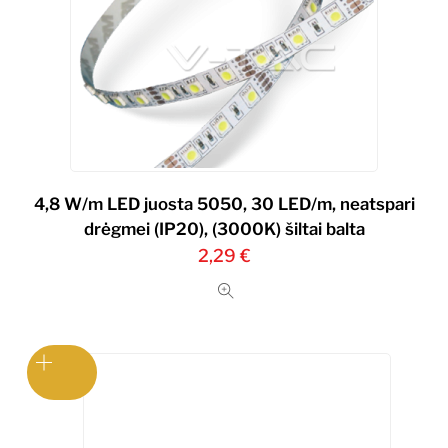
4,8 W/m LED juosta 5050, 30 LED/m, neatspari
drėgmei (IP20), (3000K) šiltai balta
2,29
€