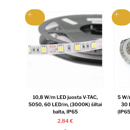
10,8 W/m LED juosta V-TAC,
5 W/
5050, 60 LED/m, (3000K) šiltai
30 
balta, IP65
(IP65
2,84
€