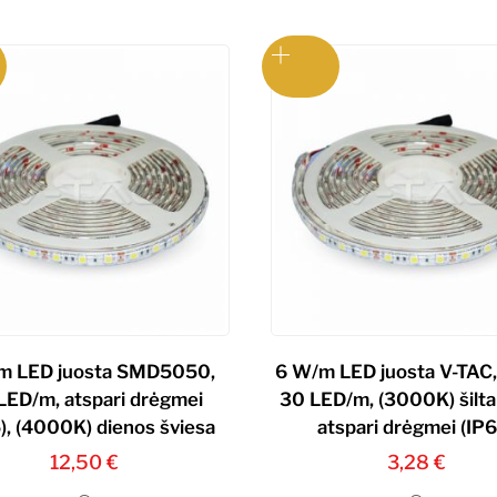
m LED juosta SMD5050,
6 W/m LED juosta V-TAC
LED/m, atspari drėgmei
30 LED/m, (3000K) šiltai
), (4000K) dienos šviesa
atspari drėgmei (IP6
12,50
€
3,28
€