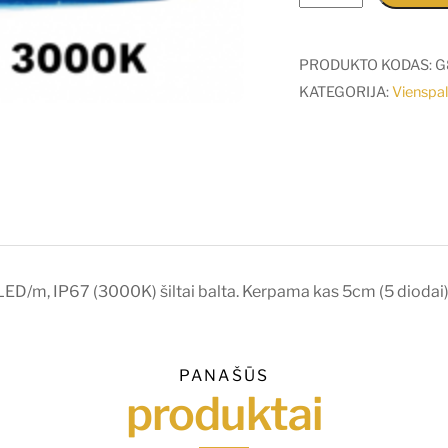
kiekis:
16W/m
LED
PRODUKTO KODAS:
G
juosta
KATEGORIJA:
Vienspal
LUXSONN,
2835,
DC24,
120
LED/m,
IP67
(3000K)
/m, IP67 (3000K) šiltai balta. Kerpama kas 5cm (5 diodai).
šiltai
balta.
Kaina
PANAŠŪS
nurodyta
produktai
už
1m.