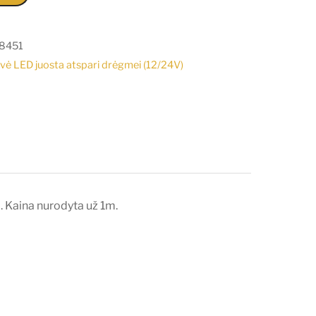
8451
vė LED juosta atspari drėgmei (12/24V)
 Kaina nurodyta už 1m.