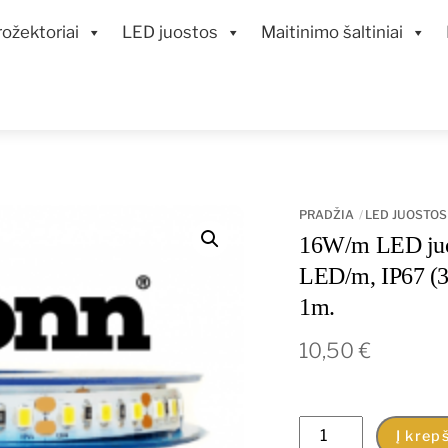
ožektoriai
LED juostos
Maitinimo šaltiniai
PRADŽIA
LED JUOSTOS
16W/m LED juo
LED/m, IP67 (30
1m.
10,50
€
produkto
Į krepš