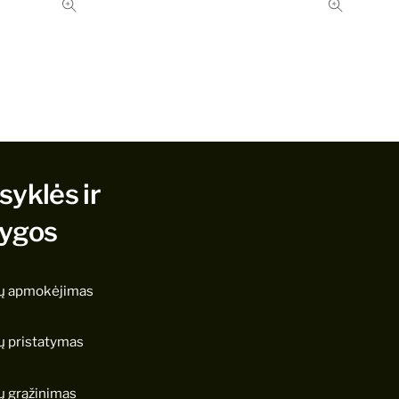
syklės ir
lygos
ų apmokėjimas
ų pristatymas
ų grąžinimas