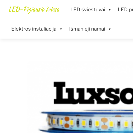
Skip
Menu
LED-Pigiausia šviesa
LED šviestuvai
LED pr
to
content
Elektros instaliacija
Išmanieji namai