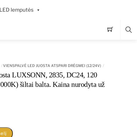
LED lemputės
Pai
VIENSPALVĖ LED JUOSTA ATSPARI DRĖGMEI (12/24V)
sta LUXSONN, 2835, DC24, 120
00K) šiltai balta. Kaina nurodyta už
elį