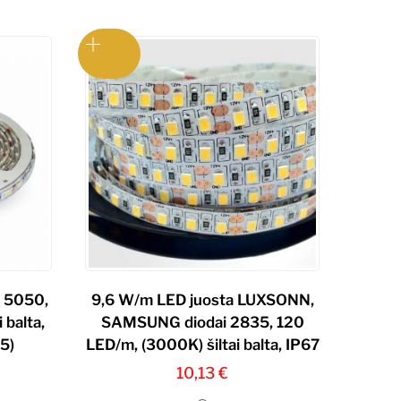
, 5050,
9,6 W/m LED juosta LUXSONN,
 balta,
SAMSUNG diodai 2835, 120
5)
LED/m, (3000K) šiltai balta, IP67
10,13
€