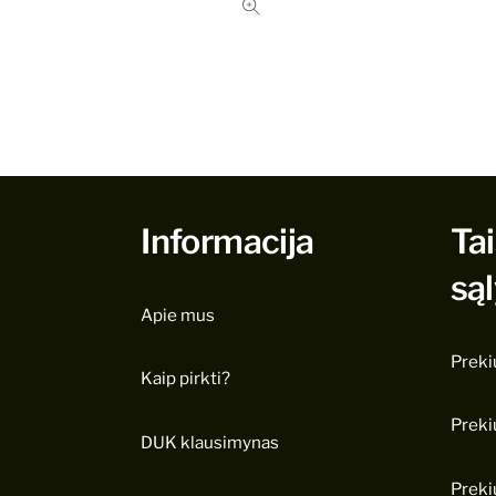
Informacija
Tai
są
Apie mus
Preki
Kaip pirkti?
Preki
DUK klausimynas
Preki