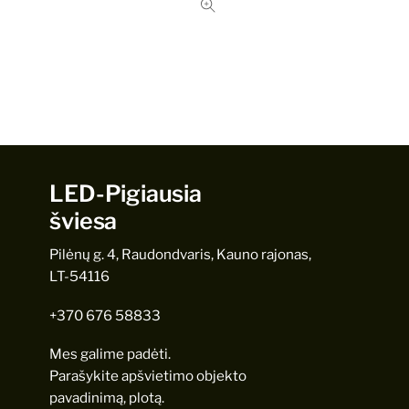
LED-Pigiausia
šviesa
Pilėnų g. 4, Raudondvaris, Kauno rajonas,
LT-54116
+370 676 58833
Mes galime padėti.
Parašykite apšvietimo objekto
pavadinimą, plotą.