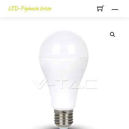
Skip
LED-Pigiausia šviesa
Men
to
content