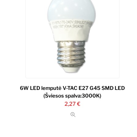
6W LED lemputė V-TAC Е27 G45 SMD LED
(Šviesos spalva:3000K)
2,27
€