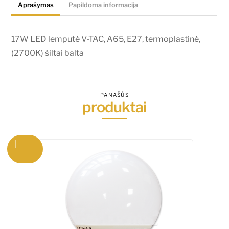
Aprašymas
Papildoma informacija
Е27,
termoplastinė,
(2700K)
17W LED lemputė V-TAC, A65, Е27, termoplastinė,
šiltai
(2700K) šiltai balta
balta
PANAŠŪS
produktai