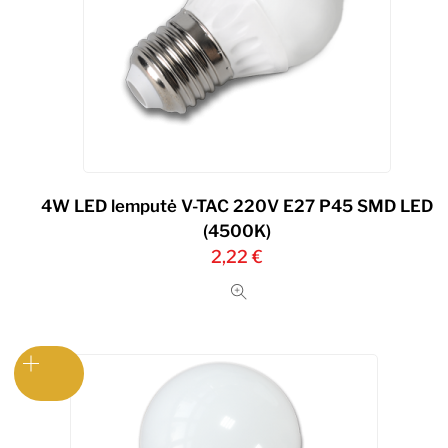
4W LED lemputė V-TAC 220V Е27 P45 SMD LED
(4500K)
2,22
€