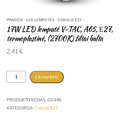
PRADŽIA
LED LEMPUTĖS
COKOLIS E27
17W LED lemputė V-TAC, A65, Е27,
termoplastinė, (2700K) šiltai balta
2,41
€
produkto
Į krepšelį
kiekis:
17W
LED
PRODUKTO KODAS:
G6446
lemputė
KATEGORIJA:
Cokolis E27
V-
TAC,
A65,