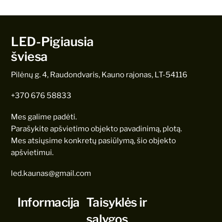
LED-Pigiausia
šviesa
Pilėnų g. 4, Raudondvaris, Kauno rajonas, LT-54116
+370 676 58833
Mes galime padėti.
Parašykite apšvietimo objekto pavadinimą, plotą.
Mes atsiųsime konkretų pasiūlymą, šio objekto
apšvietimui.
led.kaunas@gmail.com
Informacija
Taisyklės ir
sąlygos