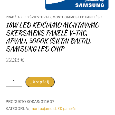
PRADŽIA
LED ŠVIESTUVAI
ĮMONTUOJAMOS LED PANELĖS
18W LED KEIČIAMO MONTAVIMO
SKERSMENS PANELĖ V-TAC,
APVALI, 3000K (ŠILTAI BALTA),
SAMSUNG LED CHIP
22,33
€
produkto
Į krepšelį
kiekis:
18W
LED
PRODUKTO KODAS:
G11607
KEIČIAMO
KATEGORIJA:
Įmontuojamos LED panelės
MONTAVIMO