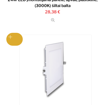
(3000K) šiltai balta
28,38
€