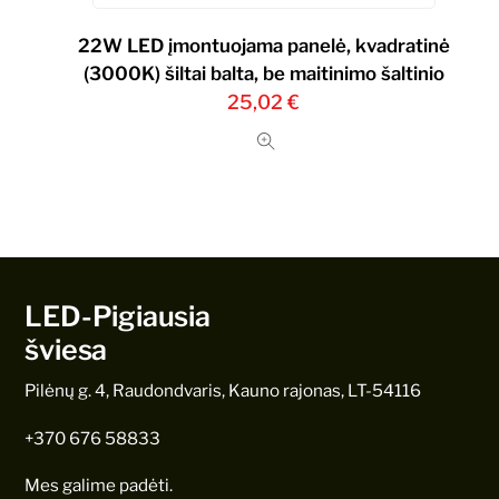
22W LED įmontuojama panelė, kvadratinė
(3000K) šiltai balta, be maitinimo šaltinio
25,02
€
LED-Pigiausia
šviesa
Pilėnų g. 4, Raudondvaris, Kauno rajonas, LT-54116
+370 676 58833
Mes galime padėti.