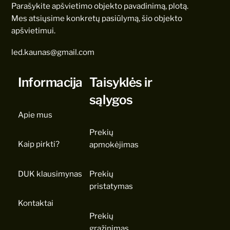
Parašykite apšvietimo objekto pavadinimą, plotą.
Mes atsiųsime konkretų pasiūlymą, šio objekto
apšvietimui.
led.kaunas@gmail.com
Informacija
Taisyklės ir
sąlygos
Apie mus
Prekių
Kaip pirkti?
apmokėjimas
DUK klausimynas
Prekių
pristatymas
Kontaktai
Prekių
grąžinimas