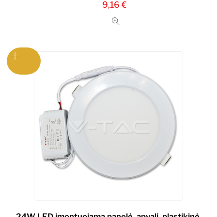
9,16
€
24W LED įmontuojama panelė, apvali, plastikinė,