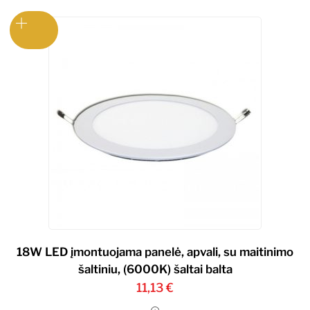
18W LED įmontuojama panelė, apvali, su maitinimo
šaltiniu, (6000K) šaltai balta
11,13
€