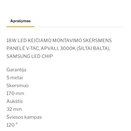
SKERSMENS
PANELĖ
Aprašymas
V-
TAC,
APVALI,
18W LED KEIČIAMO MONTAVIMO SKERSMENS
3000K
PANELĖ V-TAC, APVALI, 3000K (ŠILTAI BALTA),
(ŠILTAI
SAMSUNG LED CHIP
BALTA),
Garantija
SAMSUNG
5 metai
LED
Skersmuo
CHIP
170 mm
Aukštis
32 mm
Šviesos kampas
120 °