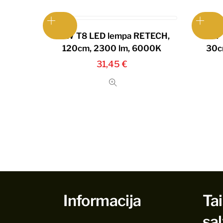
22W T8 LED lempa RETECH,
6W 
120cm, 2300 lm, 6000K
30c
31,45
€
Informacija
Tai
są