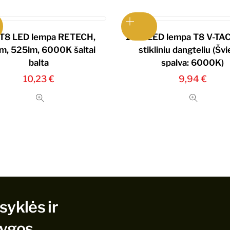
T8 LED lempa RETECH,
10W LED lempa T8 V-TA
m, 525lm, 6000K šaltai
stikliniu dangteliu (Šv
balta
spalva: 6000K)
10,23
€
9,94
€
syklės ir
lygos