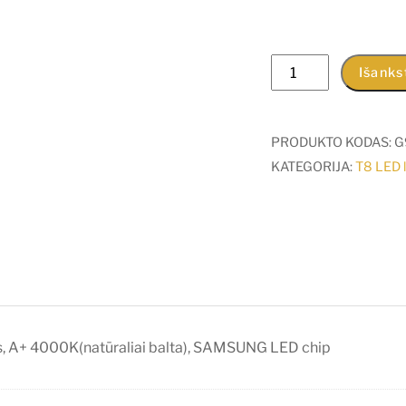
produkto
Išanks
kiekis:
18W
LED
PRODUKTO KODAS:
G
lempa
KATEGORIJA:
T8 LED 
T8
V-
TAC
120cm,
nano
plastikas,
A+
, A+ 4000K(natūraliai balta), SAMSUNG LED chip
4000K(natūraliai
balta),