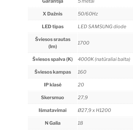
Garantija
5 metai
X Dažnis
50/60Hz
LED tipas
LED SAMSUNG diode
Šviesos srautas
1700
(lm)
Šviesos spalva (K)
4000K (natūraliai balta)
Šviesos kampas
160
IP klasė
20
Skersmuo
27,9
Išmatavimai
Ø27,9 x H1200
N Galia
18