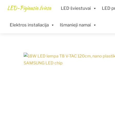
Skip
Menu
LED-Pigiausia šviesa
LED šviestuvai
LED pr
to
content
Elektros instaliacija
Išmanieji namai