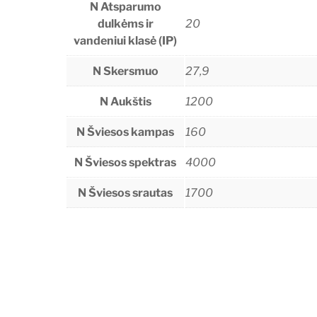
N Atsparumo
dulkėms ir
20
vandeniui klasė (IP)
N Skersmuo
27,9
N Aukštis
1200
N Šviesos kampas
160
N Šviesos spektras
4000
N Šviesos srautas
1700