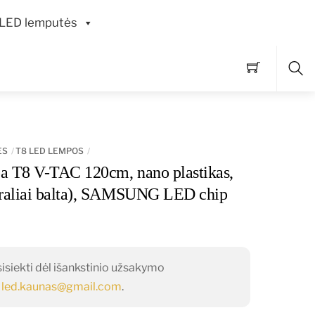
LED lemputės
Pai
ĖS
T8 LED LEMPOS
 T8 V-TAC 120cm, nano plastikas,
raliai balta), SAMSUNG LED chip
siekti dėl išankstinio užsakymo
o
led.kaunas@gmail.com
.