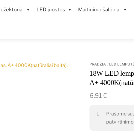
ožektoriai
LED juostos
Maitinimo šaltiniai
PRADŽIA
LED LEMPUT
18W LED lempa
A+ 4000K(natū
6,91
€
Prašome susi
patvirtinim