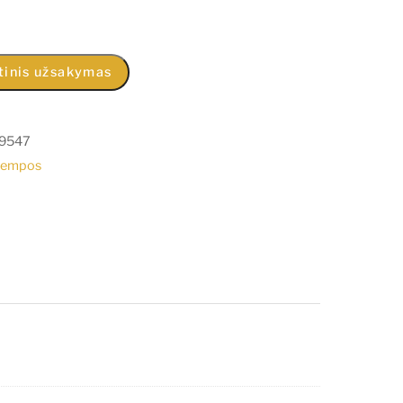
tinis užsakymas
9547
lempos