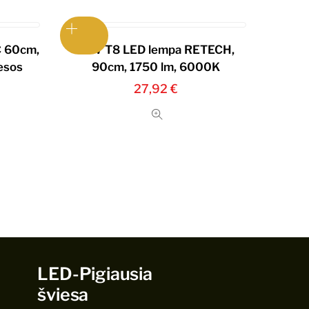
C 60cm,
17W T8 LED lempa RETECH,
iesos
90cm, 1750 lm, 6000K
27,92
€
LED-Pigiausia
šviesa