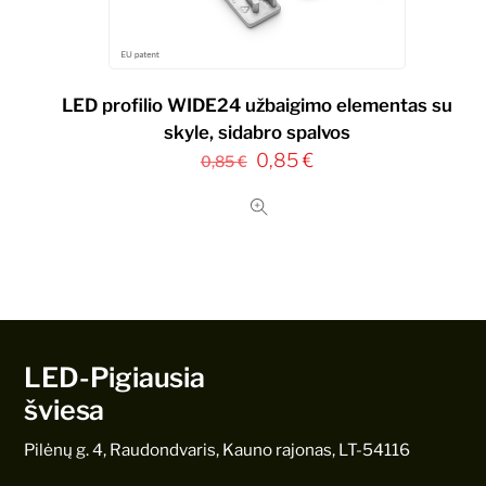
LED profilio WIDE24 užbaigimo elementas su
skyle, sidabro spalvos
Original
Current
0,85
€
0,85
€
price
price
was:
is:
0,85 €.
0,85 €.
LED-Pigiausia
šviesa
Pilėnų g. 4, Raudondvaris, Kauno rajonas, LT-54116