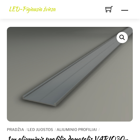
Skip
LED-Pigiausia šviesa
Men
to
content
PRADŽIA
LED JUOSTOS
ALIUMINIO PROFILIAI
1m aliuminis profilio dangtelis VARIO30-