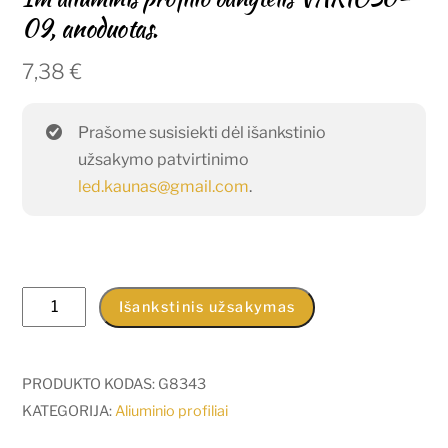
09, anoduotas.
7,38
€
Prašome susisiekti dėl išankstinio
užsakymo patvirtinimo
led.kaunas@gmail.com
.
produkto
Išankstinis užsakymas
kiekis:
1m
aliuminis
PRODUKTO KODAS:
G8343
profilio
KATEGORIJA:
Aliuminio profiliai
dangtelis