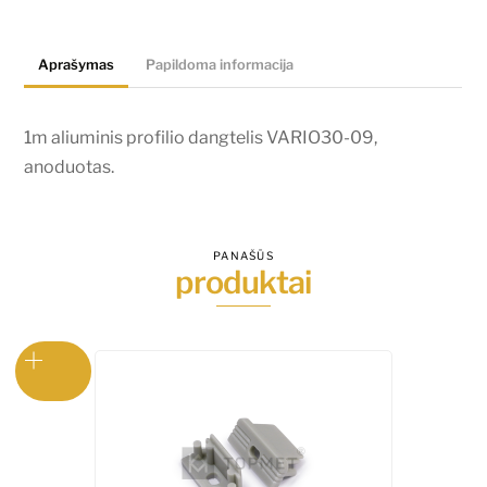
VARIO30-
09,
Aprašymas
Papildoma informacija
anoduotas.
1m aliuminis profilio dangtelis VARIO30-09,
anoduotas.
PANAŠŪS
produktai