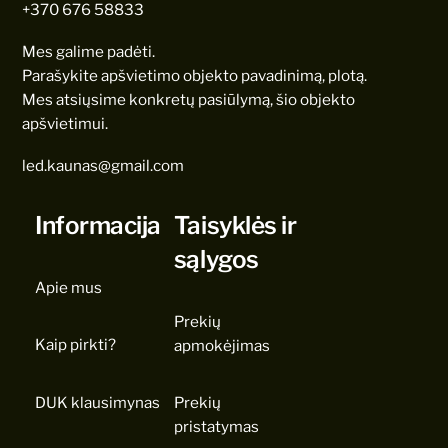
+370 676 58833
Mes galime padėti.
Parašykite apšvietimo objekto pavadinimą, plotą.
Mes atsiųsime konkretų pasiūlymą, šio objekto
apšvietimui.
led.kaunas@gmail.com
Informacija
Taisyklės ir
sąlygos
Apie mus
Prekių
Kaip pirkti?
apmokėjimas
DUK klausimynas
Prekių
pristatymas