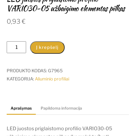
VARIO30-05 užbaigimo elementas pilkas
0,93
€
produkto
Į krepšelį
kiekis:
LED
juostos
PRODUKTO KODAS:
G7965
priglaistomo
KATEGORIJA:
Aliuminio profiliai
profilio
VARIO30-
05
Aprašymas
Papildoma informacija
užbaigimo
elementas
pilkas
LED juostos priglaistomo profilio VARIO30-05