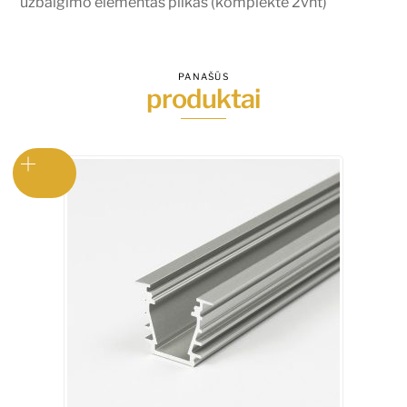
užbaigimo elementas pilkas (komplekte 2vnt)
PANAŠŪS
produktai