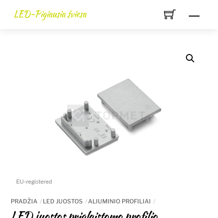
Skip
LED-Pigiausia šviesa
Men
to
content
PRADŽIA
LED JUOSTOS
ALIUMINIO PROFILIAI
LED juostos priglaistomo profilio