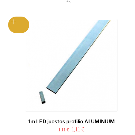
1m LED juostos profilio ALUMINIUM
Original
Current
1,11
€
1,11
€