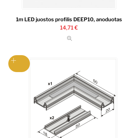
1m LED juostos profilis DEEP10, anoduotas
14,71
€