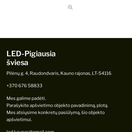
price
price
was:
is:
1,11 €.
1,11 €.
LED-Pigiausia
šviesa
Pilėnų g. 4, Raudondvaris, Kauno rajonas, LT-54116
+370 676 58833
Mes galime padėti.
Parašykite apšvietimo objekto pavadinimą, plotą.
Mes atsiųsime konkretų pasiūlymą, šio objekto
apšvietimui.
led.kaunas@gmail.com