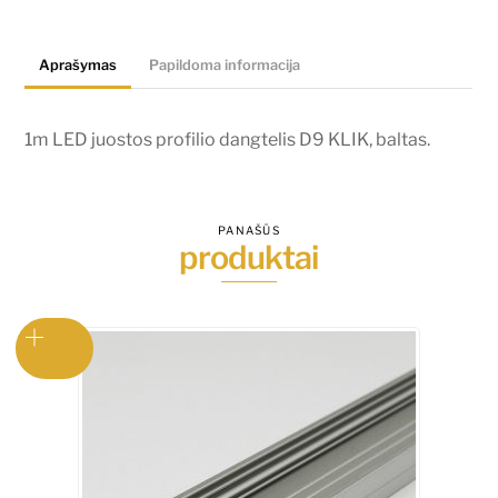
dangtelis
D9
Aprašymas
Papildoma informacija
KLIK,
baltas.
1m LED juostos profilio dangtelis D9 KLIK, baltas.
PANAŠŪS
produktai