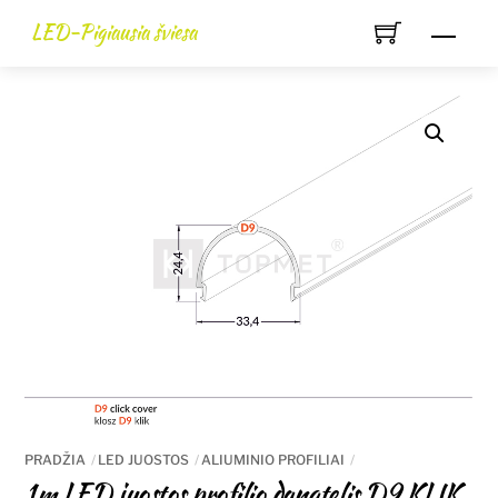
Skip
LED-Pigiausia šviesa
Men
to
content
PRADŽIA
LED JUOSTOS
ALIUMINIO PROFILIAI
1m LED juostos profilio dangtelis D9 KLIK,