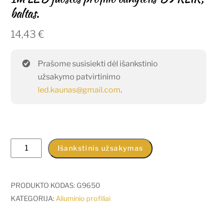
baltas.
14,43
€
Prašome susisiekti dėl išankstinio
užsakymo patvirtinimo
led.kaunas@gmail.com
.
produkto
Išankstinis užsakymas
kiekis:
1m
LED
PRODUKTO KODAS:
G9650
juostos
KATEGORIJA:
Aliuminio profiliai
profilio