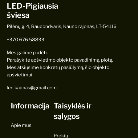
LED-Pigiausia
šviesa
Pilėnų g. 4, Raudondvaris, Kauno rajonas, LT-54116
+370 676 58833
Mes galime padėti.
Parašykite apšvietimo objekto pavadinimą, plotą.
Mes atsiųsime konkretų pasiūlymą, šio objekto
apšvietimui.
led.kaunas@gmail.com
Informacija
Taisyklės ir
sąlygos
Apie mus
Prekių