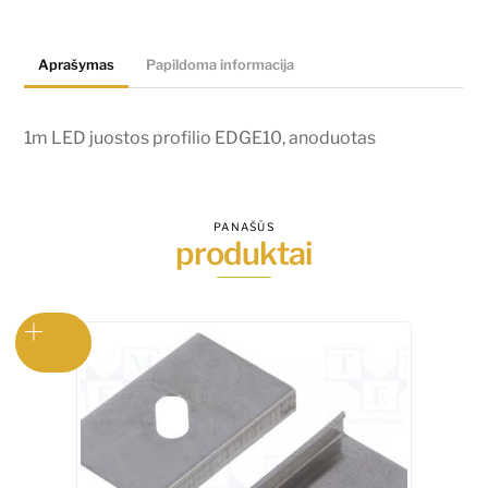
EDGE10,
anoduotas
Aprašymas
Papildoma informacija
1m LED juostos profilio EDGE10, anoduotas
PANAŠŪS
produktai