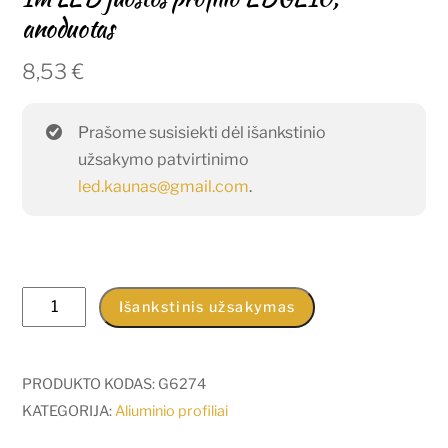
anoduotas
8,53
€
Prašome susisiekti dėl išankstinio
užsakymo patvirtinimo
led.kaunas@gmail.com
.
produkto
Išankstinis užsakymas
kiekis:
1m
LED
PRODUKTO KODAS:
G6274
juostos
KATEGORIJA:
Aliuminio profiliai
profilio