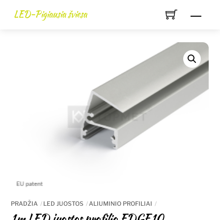
Skip
LED-Pigiausia šviesa
Men
to
content
PRADŽIA
LED JUOSTOS
ALIUMINIO PROFILIAI
1m LED juostos profilio EDGE10,