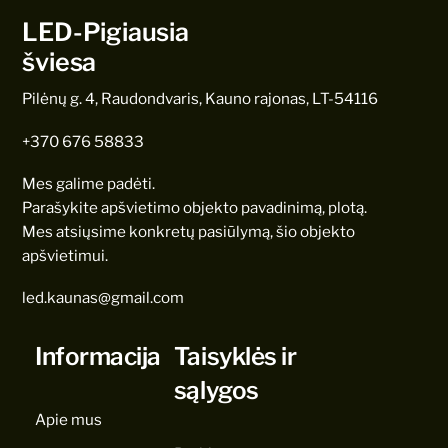
LED-Pigiausia
šviesa
Pilėnų g. 4, Raudondvaris, Kauno rajonas, LT-54116
+370 676 58833
Mes galime padėti.
Parašykite apšvietimo objekto pavadinimą, plotą.
Mes atsiųsime konkretų pasiūlymą, šio objekto
apšvietimui.
led.kaunas@gmail.com
Informacija
Taisyklės ir
sąlygos
Apie mus