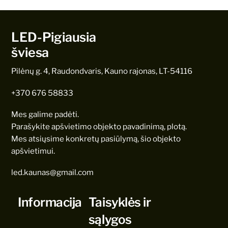
LED-Pigiausia
šviesa
Pilėnų g. 4, Raudondvaris, Kauno rajonas, LT-54116
+370 676 58833
Mes galime padėti.
Parašykite apšvietimo objekto pavadinimą, plotą.
Mes atsiųsime konkretų pasiūlymą, šio objekto
apšvietimui.
led.kaunas@gmail.com
Informacija
Taisyklės ir
sąlygos