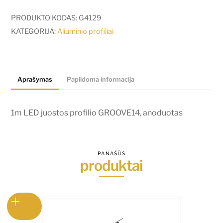
1m
LED
PRODUKTO KODAS:
G4129
juostos
KATEGORIJA:
Aliuminio profiliai
profilio
GROOVE14,
anoduotas
Aprašymas
Papildoma informacija
1m LED juostos profilio GROOVE14, anoduotas
PANAŠŪS
produktai