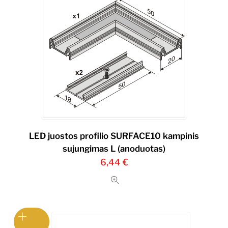
LED juostos profilio SURFACE10 kampinis
sujungimas L (anoduotas)
6,44
€