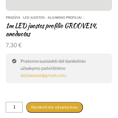
PRADŽIA
LED JUOSTOS
ALIUMINIO PROFILIAI
1m LED juostos profilio GROOVE14,
anoduotas
7,30
€
Prašome susisiekti dėl išankstinio
užsakymo patvirtinimo
led.kaunas@gmail.com
.
produkto
Išankstinis užsakymas
kiekis: