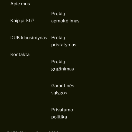
Apie mus
Prekių
Kaip pirkti?
apmokėjimas
DUK klausimynas
Prekių
pristatymas
Kontaktai
Prekių
grąžinimas
Garantinės
sąlygos
Privatumo
politika