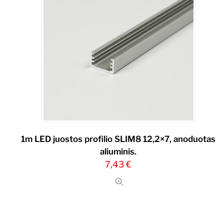
1m LED juostos profilio SLIM8 12,2×7, anoduotas
aliuminis.
7,43
€