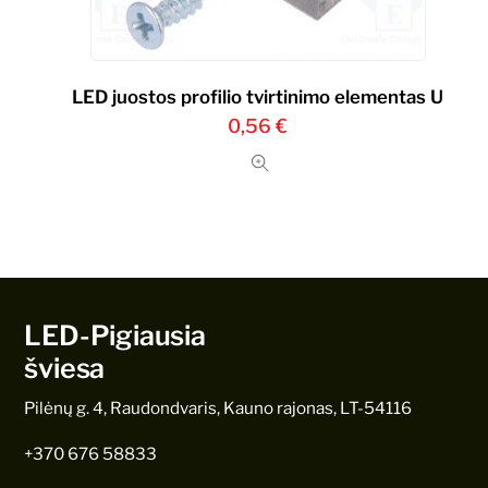
LED juostos profilio tvirtinimo elementas U
0,56
€
LED-Pigiausia
šviesa
Pilėnų g. 4, Raudondvaris, Kauno rajonas, LT-54116
+370 676 58833