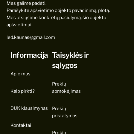
Mes galime padėti.
Parašykite apšvietimo objekto pavadinimą, plotą.
Mes atsiųsime konkretų pasiūlymą, šio objekto
apšvietimui.
led.kaunas@gmail.com
Informacija
Taisyklės ir
sąlygos
Apie mus
Prekių
Kaip pirkti?
apmokėjimas
DUK klausimynas
Prekių
pristatymas
Kontaktai
Prekių