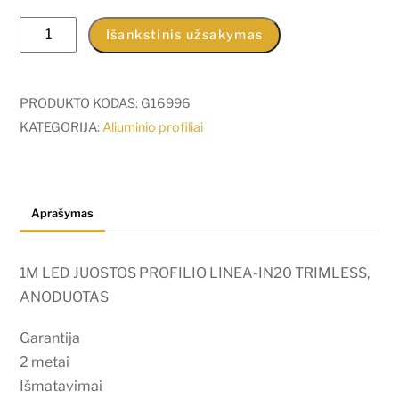
produkto
Išankstinis užsakymas
kiekis:
1M
LED
PRODUKTO KODAS:
G16996
JUOSTOS
KATEGORIJA:
Aliuminio profiliai
PROFILIO
LINEA-
IN20
Aprašymas
TRIMLESS,
ANODUOTAS
1M LED JUOSTOS PROFILIO LINEA-IN20 TRIMLESS,
ANODUOTAS
Garantija
2 metai
Išmatavimai