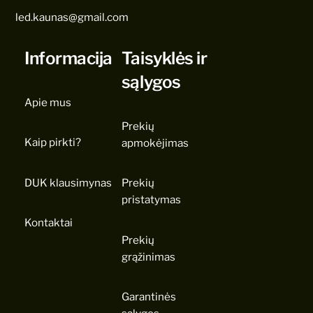
led.kaunas@gmail.com
Informacija
Taisyklės ir
sąlygos
Apie mus
Prekių
Kaip pirkti?
apmokėjimas
DUK klausimynas
Prekių
pristatymas
Kontaktai
Prekių
grąžinimas
Garantinės