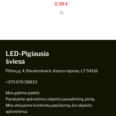
0,38
€
LED-Pigiausia
šviesa
Pilėnų g. 4, Raudondvaris, Kauno rajonas, LT-54116
+370 676 58833
Mes galime padėti.
Parašykite apšvietimo objekto pavadinimą, plotą.
Mes atsiųsime konkretų pasiūlymą, šio objekto
apšvietimui.