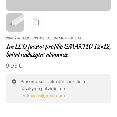
PRADŽIA
LED JUOSTOS
ALIUMINIO PROFILIAI
1m LED juostos profilio SMART10 12×12,
baltai nudažytas aliuminis.
9,93
€
Prašome susisiekti dėl išankstinio
užsakymo patvirtinimo
led.kaunas@gmail.com
.