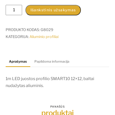
produkto
Išankstinis užsakymas
kiekis:
1m
LED
PRODUKTO KODAS:
G8029
juostos
KATEGORIJA:
Aliuminio profiliai
profilio
SMART10
12x12,
Aprašymas
Papildoma informacija
baltai
nudažytas
aliuminis.
1m LED juostos profilio SMART10 12×12, baltai
nudažytas aliuminis.
PANAŠŪS
produktai