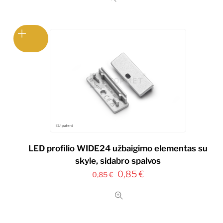
LED profilio WIDE24 užbaigimo elementas su
skyle, sidabro spalvos
Original
Current
0,85
€
0,85
€
price
price
was:
is:
0,85 €.
0,85 €.