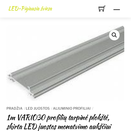
Skip
LED-Pigiausia šviesa
Men
to
content
PRADŽIA
LED JUOSTOS
ALIUMINIO PROFILIAI
1m VARIO30 profilių tarpinė plokštė,
skirta LED juostos monatvimo aukščiui