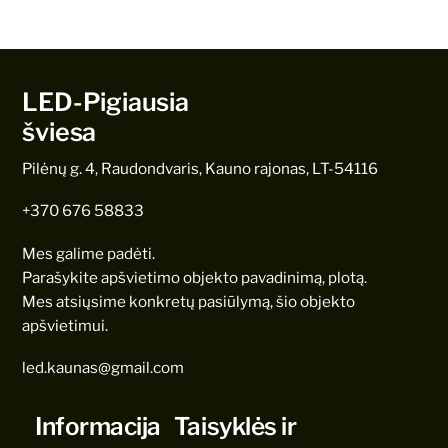
LED-Pigiausia
šviesa
Pilėnų g. 4, Raudondvaris, Kauno rajonas, LT-54116
+370 676 58833
Mes galime padėti.
Parašykite apšvietimo objekto pavadinimą, plotą.
Mes atsiųsime konkretų pasiūlymą, šio objekto
apšvietimui.
led.kaunas@gmail.com
Informacija
Taisyklės ir