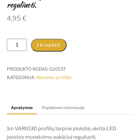
reguliuoti.
4,95
€
produkto
Į krepšelį
kiekis:
1m
VARIO30
PRODUKTO KODAS:
G10137
profilių
KATEGORIJA:
Aliuminio profiliai
tarpinė
plokštė,
skirta
Aprašymas
Papildoma informacija
LED
juostos
monatvimo
1m VARIO30 profilių tarpinė plokštė, skirta LED
aukščiui
juostos monatvimo aukščiui reguliuoti.