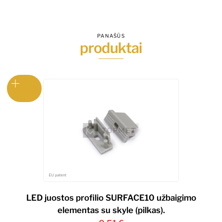
reguliuoti.
PANAŠŪS
produktai
LED juostos profilio SURFACE10 užbaigimo
elementas su skyle (pilkas).