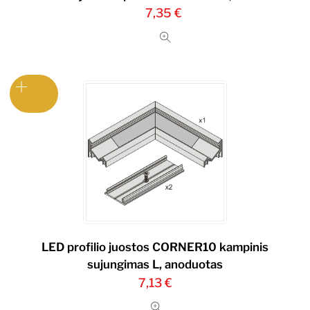
7,35
€
LED profilio juostos CORNER10 kampinis
sujungimas L, anoduotas
7,13
€