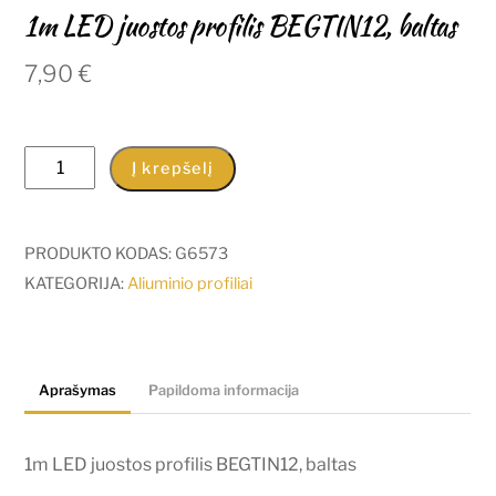
1m LED juostos profilis BEGTIN12, baltas
7,90
€
produkto
Į krepšelį
kiekis:
1m
LED
PRODUKTO KODAS:
G6573
juostos
KATEGORIJA:
Aliuminio profiliai
profilis
BEGTIN12,
baltas
Aprašymas
Papildoma informacija
1m LED juostos profilis BEGTIN12, baltas