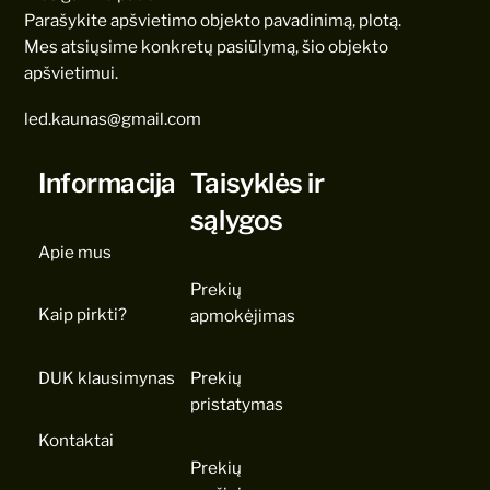
Parašykite apšvietimo objekto pavadinimą, plotą.
Mes atsiųsime konkretų pasiūlymą, šio objekto
apšvietimui.
led.kaunas@gmail.com
Informacija
Taisyklės ir
sąlygos
Apie mus
Prekių
Kaip pirkti?
apmokėjimas
DUK klausimynas
Prekių
pristatymas
Kontaktai
Prekių