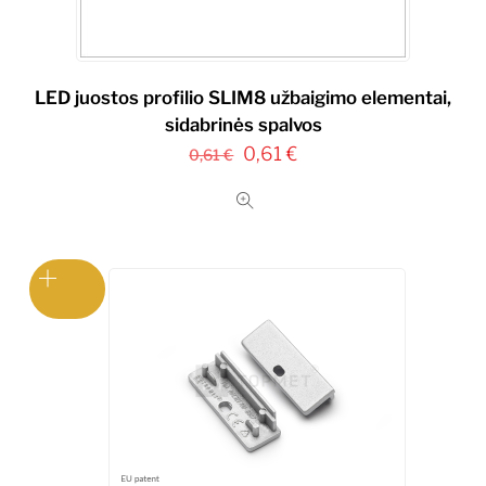
LED juostos profilio SLIM8 užbaigimo elementai,
sidabrinės spalvos
Original
Current
0,61
€
0,61
€
price
price
was:
is:
0,61 €.
0,61 €.