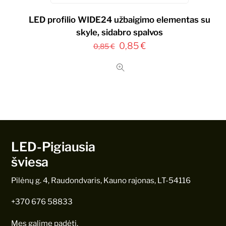
LED profilio WIDE24 užbaigimo elementas su
skyle, sidabro spalvos
Original
Current
0,85
€
0,85
€
price
price
was:
is:
0,85 €.
0,85 €.
LED-Pigiausia
šviesa
Pilėnų g. 4, Raudondvaris, Kauno rajonas, LT-54116
+370 676 58833
Mes galime padėti.