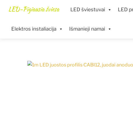
Skip
Menu
LED-Pigiausia šviesa
LED šviestuvai
LED pr
to
content
Elektros instaliacija
Išmanieji namai