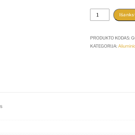
produkto
Išanks
kiekis:
1m
LED
PRODUKTO KODAS:
G
juostos
KATEGORIJA:
Aliuminio
profilis
CABI12,
juodai
anoduotas
as