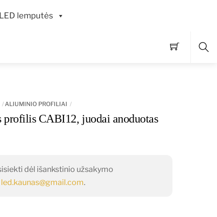
LED lemputės
Pai
ALIUMINIO PROFILIAI
profilis CABI12, juodai anoduotas
siekti dėl išankstinio užsakymo
o
led.kaunas@gmail.com
.