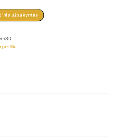
tinis užsakymas
6580
 profiliai