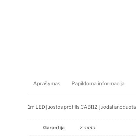
Aprašymas
Papildoma informacija
1m LED juostos profilis CABI12, juodai anoduot
Garantija
2 metai