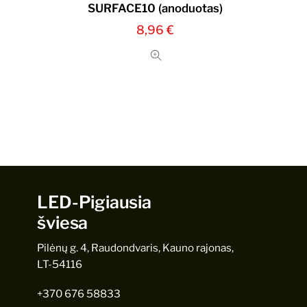
SURFACE10 (anoduotas)
rent
8,96
€
ce
 €.
LED-Pigiausia
šviesa
Pilėnų g. 4, Raudondvaris, Kauno rajonas,
LT-54116
+370 676 58833