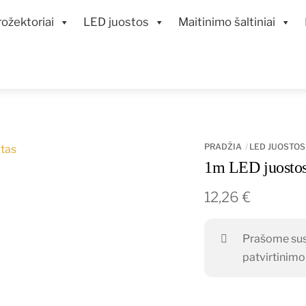
ožektoriai
LED juostos
Maitinimo šaltiniai
PRADŽIA
LED JUOSTOS
1m LED juostos 
12,26
€
Prašome susi
patvirtinim