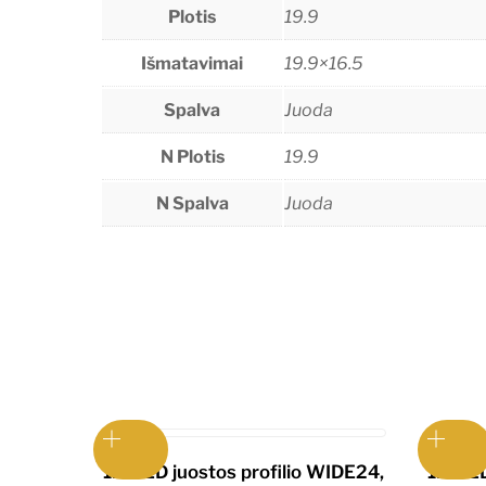
Plotis
19.9
Išmatavimai
19.9×16.5
Spalva
Juoda
N Plotis
19.9
N Spalva
Juoda
1m LED juostos profilio WIDE24,
1m LED