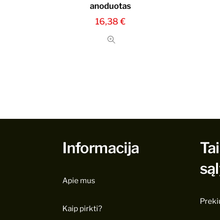
anoduotas
16,38
€
Informacija
Tai
są
Apie mus
Preki
Kaip pirkti?