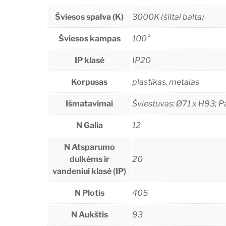
Šviesos spalva (K)
3000K (šiltai balta)
Šviesos kampas
100°
IP klasė
IP20
Korpusas
plastikas, metalas
Išmatavimai
Šviestuvas: Ø71 x H93; 
N Galia
12
N Atsparumo
dulkėms ir
20
vandeniui klasė (IP)
N Plotis
405
N Aukštis
93