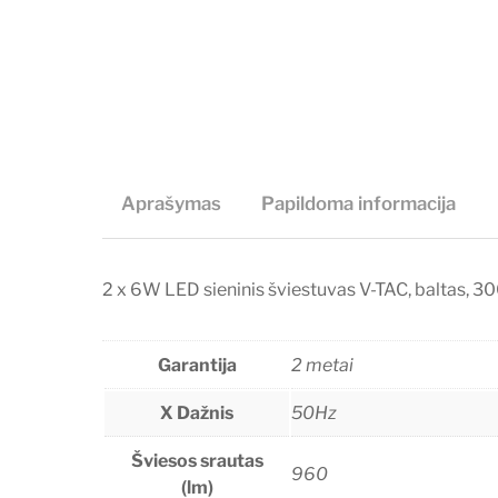
Aprašymas
Papildoma informacija
2 x 6W LED sieninis šviestuvas V-TAC, baltas, 300
Garantija
2 metai
X Dažnis
50Hz
Šviesos srautas
960
(lm)