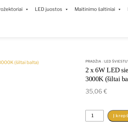
ožektoriai
LED juostos
Maitinimo šaltiniai
PRADŽIA
LED ŠVIESTU
2 x 6W LED sien
3000K (šiltai ba
35,06
€
produkto
Į krepš
kiekis: