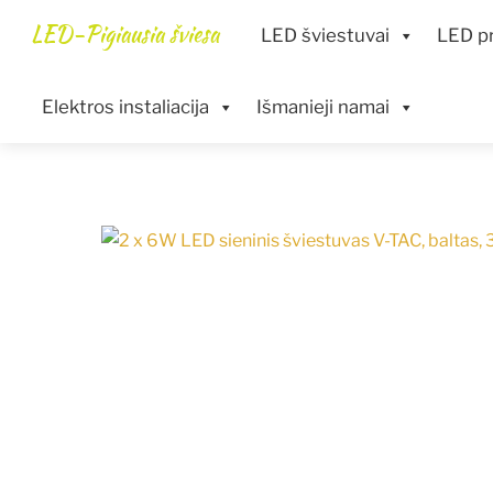
Skip
Menu
LED-Pigiausia šviesa
LED šviestuvai
LED pr
to
content
Elektros instaliacija
Išmanieji namai