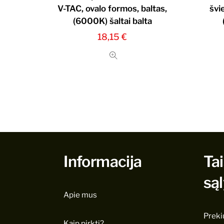
V-TAC, ovalo formos, baltas,
švi
(6000K) šaltai balta
18,15
€
Informacija
Tai
są
Apie mus
Preki
Kaip pirkti?