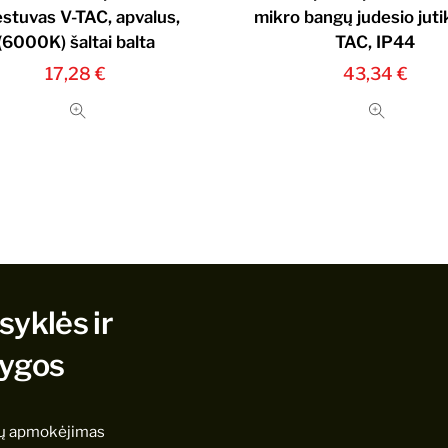
estuvas V-TAC, apvalus,
mikro bangų judesio jutik
(6000K) šaltai balta
TAC, IP44
17,28
€
43,34
€
syklės ir
lygos
ų apmokėjimas