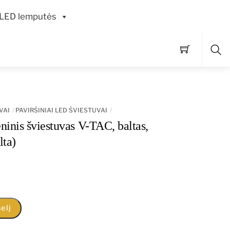
LED lemputės
Pai
VAI
PAVIRŠINIAI LED ŠVIESTUVAI
inis šviestuvas V-TAC, baltas,
lta)
elį