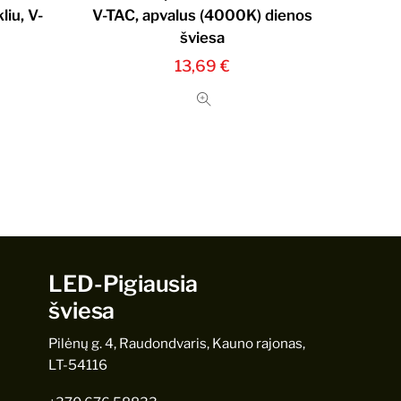
liu, V-
V-TAC, apvalus (4000K) dienos
šviesa
13,69
€
LED-Pigiausia
šviesa
Pilėnų g. 4, Raudondvaris, Kauno rajonas,
LT-54116