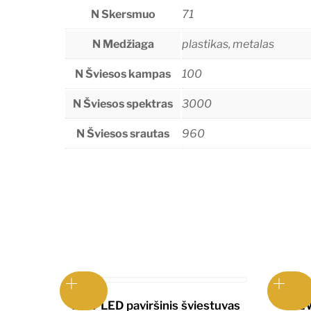
N Skersmuo
71
N Medžiaga
plastikas, metalas
N Šviesos kampas
100
N Šviesos spektras
3000
N Šviesos srautas
960
12W LED paviršinis šviestuvas
12W