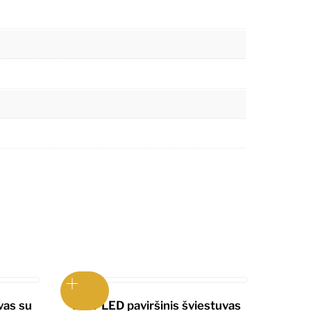
vas su
12W LED paviršinis šviestuvas