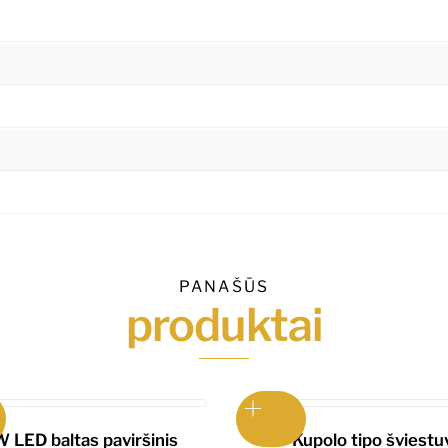
PANAŠŪS
produktai
 LED baltas paviršinis
E27 Kupolo tipo šviestu