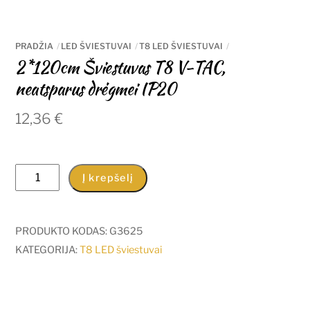
PRADŽIA
LED ŠVIESTUVAI
T8 LED ŠVIESTUVAI
2*120cm Šviestuvas T8 V-TAC,
neatsparus drėgmei IP20
12,36
€
produkto
Į krepšelį
kiekis:
2*120cm
Šviestuvas
PRODUKTO KODAS:
G3625
T8
KATEGORIJA:
T8 LED šviestuvai
V-
TAC,
neatsparus