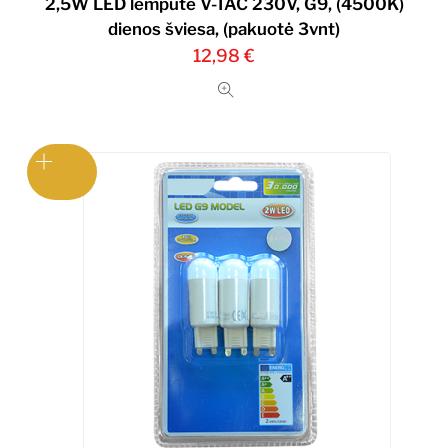
2,5W LED lemputė V-TAC 230V, G9, (4500K)
dienos šviesa, (pakuotė 3vnt)
12,98
€