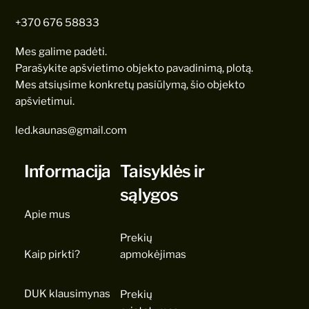
+370 676 58833
Mes galime padėti.
Parašykite apšvietimo objekto pavadinimą, plotą.
Mes atsiųsime konkretų pasiūlymą, šio objekto
apšvietimui.
led.kaunas@gmail.com
Informacija
Taisyklės ir
sąlygos
Apie mus
Prekių
Kaip pirkti?
apmokėjimas
DUK klausimynas
Prekių