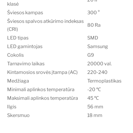
klasė
Šviesos kampas
300 °
Šviesos spalvos atkūrimo indeksas
80 Ra
(CRI)
LED tipas
SMD
LED gamintojas
Samsung
Cokolis
G9
Tarnavimo laikas
20000 val.
Kintamosios srovės įtampa (AC)
220-240
Medžiaga
Termoplastikas
Minimali aplinkos temperatūra
-20 ℃
Maksimali aplinkos temperatūra
45 ℃
Ilgis
56 mm
Skersmuo
18 mm