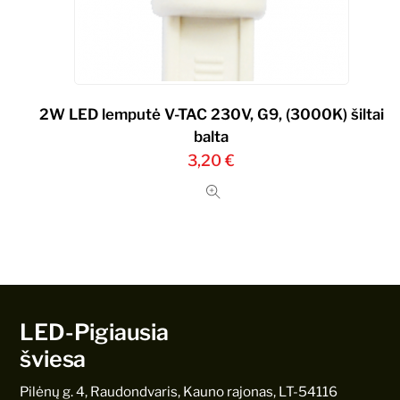
2W LED lemputė V-TAC 230V, G9, (3000K) šiltai
balta
3,20
€
LED-Pigiausia
šviesa
Pilėnų g. 4, Raudondvaris, Kauno rajonas, LT-54116