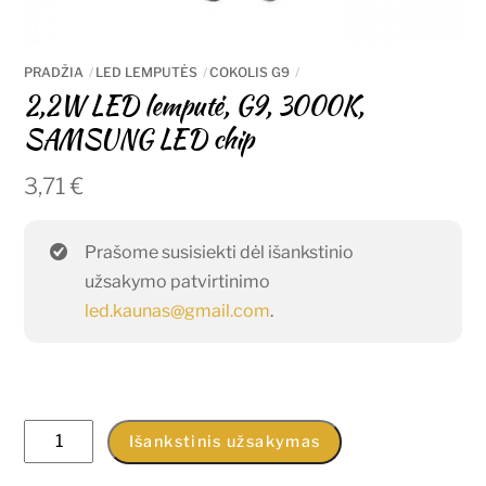
PRADŽIA
LED LEMPUTĖS
COKOLIS G9
2,2W LED lemputė, G9, 3000K,
SAMSUNG LED chip
3,71
€
Prašome susisiekti dėl išankstinio
užsakymo patvirtinimo
led.kaunas@gmail.com
.
produkto
Išankstinis užsakymas
kiekis: