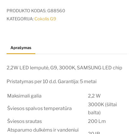
2,2W
LED
PRODUKTO KODAS:
G88560
lemputė,
KATEGORIJA:
Cokolis G9
G9,
3000K,
SAMSUNG
Aprašymas
LED
chip
2,2W LED lemputė, G9, 3000K, SAMSUNG LED chip
Pristatymas per 10 d.d. Garantija: 5 metai
Maksimali galia
2,2 W
3000K (šiltai
Šviesos spalvos temperatūra
balta)
Šviesos srautas
200 Lm
Atsparumo dulkėms ir vandeniui
20 IP