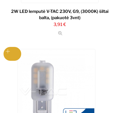
2W LED lemputė V-TAC 230V, G9, (3000K) šiltai
balta, (pakuotė 3vnt)
3,91
€