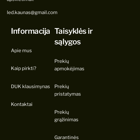
led.kaunas@gmail.com
Informacija
Taisyklės ir
sąlygos
Apie mus
Prekių
Kaip pirkti?
apmokėjimas
DUK klausimynas
Prekių
pristatymas
Kontaktai
Prekių
grąžinimas
Garantinės