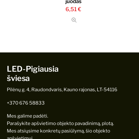
juodas
6,51
€
LED-Pigiausia
šviesa
Pilėnų g. 4, Raudondvaris, Kauno rajonas, LT-54116
+370 676 58833
Mes galime padėti.
Parašykite apšvietimo objekto pavadinimą, plotą.
Mes atsiųsime konkretų pasiūlymą, šio objekto
apšvietimui.