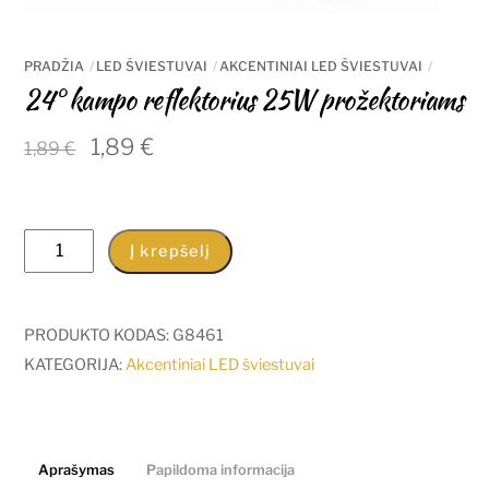
PRADŽIA
LED ŠVIESTUVAI
AKCENTINIAI LED ŠVIESTUVAI
24° kampo reflektorius 25W prožektoriams
Original
Current
1,89
€
1,89
€
price
price
was:
is:
1,89 €.
1,89 €.
produkto
Į krepšelį
kiekis:
24°
kampo
PRODUKTO KODAS:
G8461
reflektorius
KATEGORIJA:
Akcentiniai LED šviestuvai
25W
prožektoriams
Aprašymas
Papildoma informacija