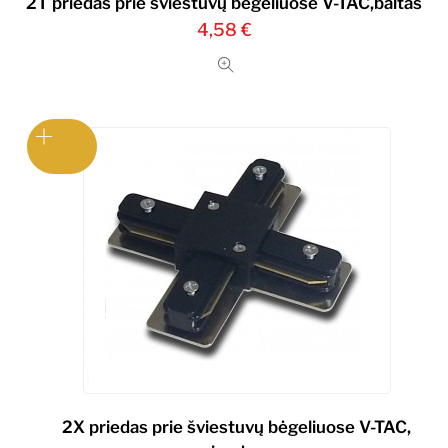
2T priedas prie šviestuvų bėgeliuose V-TAC,baltas
4,58
€
2X priedas prie šviestuvų bėgeliuose V-TAC,