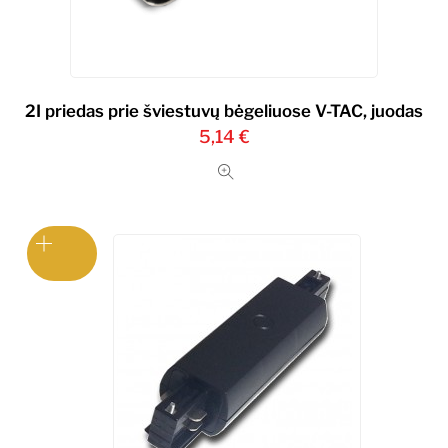
2I priedas prie šviestuvų bėgeliuose V-TAC, juodas
5,14
€