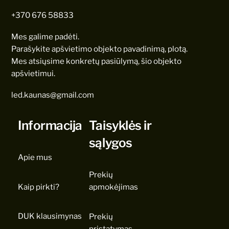
+370 676 58833
Mes galime padėti.
Parašykite apšvietimo objekto pavadinimą, plotą.
Mes atsiųsime konkretų pasiūlymą, šio objekto
apšvietimui.
led.kaunas@gmail.com
Informacija
Taisyklės ir
sąlygos
Apie mus
Prekių
Kaip pirkti?
apmokėjimas
DUK klausimynas
Prekių
pristatymas