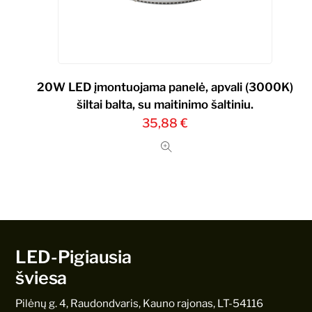
20W LED įmontuojama panelė, apvali (3000K)
šiltai balta, su maitinimo šaltiniu.
35,88
€
LED-Pigiausia
šviesa
Pilėnų g. 4, Raudondvaris, Kauno rajonas, LT-54116