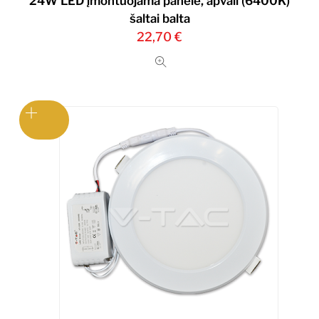
24W LED įmontuojama panelė, apvali (6400K)
šaltai balta
22,70
€