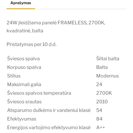
Aprašymas
balta
24W įleidžiama panelė FRAMELESS, 2700K,
kvadratinė, balta
Pristatymas per 10 d.d.
Šviesos spalva
Šiltai balta
Korpuso spalva
Balta
Stilius
Modernus
Maksimali galia
24
Šviesos spalvos temperatūra
2700K
Šviesos srautas
2010
Atsparumo dulkėms ir vandeniui klasė
54
Efektyvumas
84
Energijos vartojimo efektyvumo klasė
A++