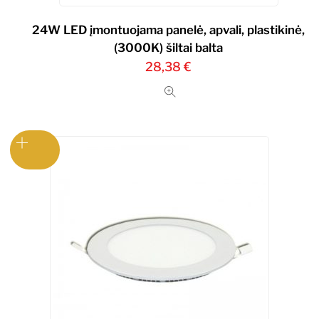
24W LED įmontuojama panelė, apvali, plastikinė,
(3000K) šiltai balta
28,38
€