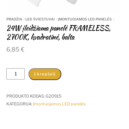
PRADŽIA
LED ŠVIESTUVAI
ĮMONTUOJAMOS LED PANELĖS
24W įleidžiama panelė FRAMELESS,
2700K, kvadratinė, balta
6,85
€
produkto
Į krepšelį
kiekis:
24W
įleidžiama
PRODUKTO KODAS:
G20915
panelė
KATEGORIJA:
Įmontuojamos LED panelės
FRAMELESS,
2700K,
kvadratinė,