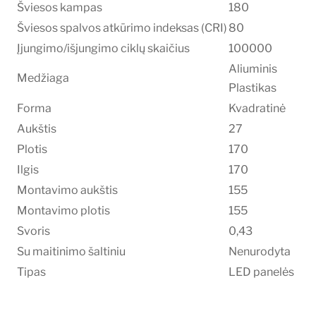
Šviesos kampas
180
Šviesos spalvos atkūrimo indeksas (CRI)
80
Įjungimo/išjungimo ciklų skaičius
100000
Aliuminis
Medžiaga
Plastikas
Forma
Kvadratinė
Aukštis
27
Plotis
170
Ilgis
170
Montavimo aukštis
155
Montavimo plotis
155
Svoris
0,43
Su maitinimo šaltiniu
Nenurodyta
Tipas
LED panelės