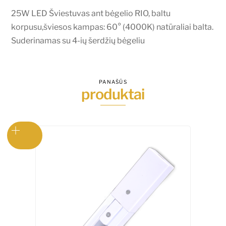
(4000K)
25W LED Šviestuvas ant bėgelio RIO, baltu
natūraliai
korpusu,šviesos kampas: 60° (4000K) natūraliai balta.
balta,
Suderinamas su 4-ių šerdžių bėgeliu
60°
kampas
PANAŠŪS
produktai