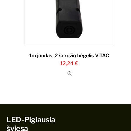
1m juodas, 2 šerdžių bėgelis V-TAC
12,24
€
LED-Pigiausia
šviesa