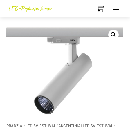
Skip
LED-Pigiausia šviesa
Men
to
content
PRADŽIA
LED ŠVIESTUVAI
AKCENTINIAI LED ŠVIESTUVAI