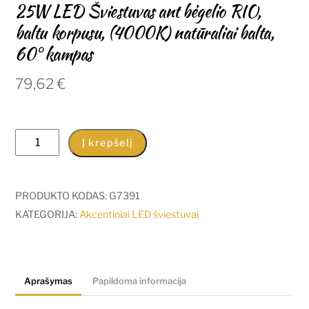
25W LED Šviestuvas ant bėgelio RIO,
baltu korpusu, (4000K) natūraliai balta,
60° kampas
79,62
€
produkto
Į krepšelį
kiekis:
25W
LED
PRODUKTO KODAS:
G7391
Šviestuvas
KATEGORIJA:
Akcentiniai LED šviestuvai
ant
bėgelio
RIO,
Aprašymas
Papildoma informacija
baltu
korpusu,