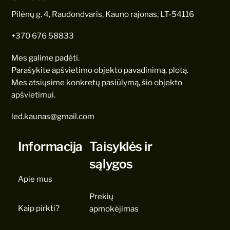
Pilėnų g. 4, Raudondvaris, Kauno rajonas, LT-54116
+370 676 58833
Mes galime padėti.
Parašykite apšvietimo objekto pavadinimą, plotą.
Mes atsiųsime konkretų pasiūlymą, šio objekto
apšvietimui.
led.kaunas@gmail.com
Informacija
Taisyklės ir
sąlygos
Apie mus
Prekių
Kaip pirkti?
apmokėjimas