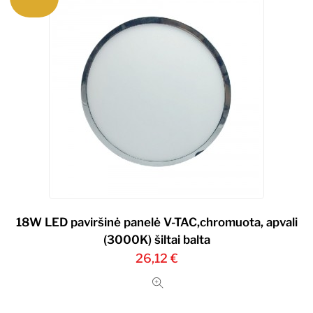
18W LED paviršinė panelė V-TAC,chromuota, apvali
(3000K) šiltai balta
26,12
€