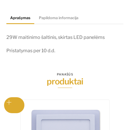
panelėms
Aprašymas
Papildoma informacija
29W maitinimo šaltinis, skirtas LED panelėms
Pristatymas per 10 d.d.
PANAŠŪS
produktai