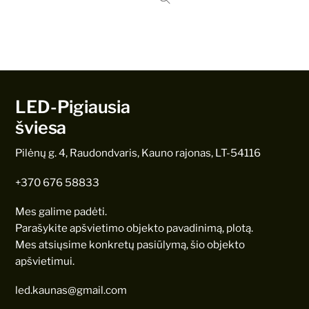
LED-Pigiausia
šviesa
Pilėnų g. 4, Raudondvaris, Kauno rajonas, LT-54116
+370 676 58833
Mes galime padėti.
Parašykite apšvietimo objekto pavadinimą, plotą.
Mes atsiųsime konkretų pasiūlymą, šio objekto
apšvietimui.
led.kaunas@gmail.com