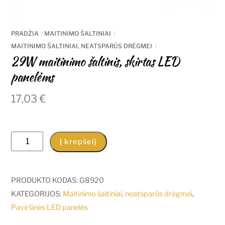
PRADŽIA
MAITINIMO ŠALTINIAI
MAITINIMO ŠALTINIAI, NEATSPARŪS DRĖGMEI
29W maitinimo šaltinis, skirtas LED
panelėms
17,03
€
produkto
Į krepšelį
kiekis:
29W
maitinimo
PRODUKTO KODAS:
G8920
šaltinis,
KATEGORIJOS:
Maitinimo šaltiniai, neatsparūs drėgmei
,
skirtas
Paviršinės LED panelės
LED