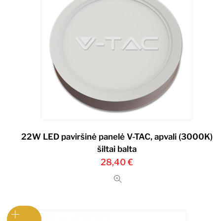
22W LED paviršinė panelė V-TAC, apvali (3000K)
šiltai balta
28,40
€