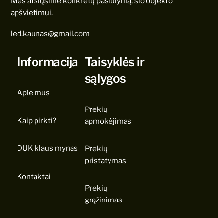
Mes atsiųsime konkretų pasiūlymą, šio objekto
apšvietimui.
led.kaunas@gmail.com
Informacija
Taisyklės ir
sąlygos
Apie mus
Prekių
Kaip pirkti?
apmokėjimas
DUK klausimynas
Prekių
pristatymas
Kontaktai
Prekių
grąžinimas