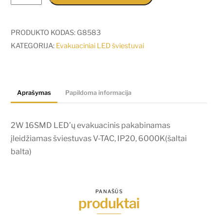
kiekis:
2W
16SMD
PRODUKTO KODAS:
G8583
LED'ų
KATEGORIJA:
Evakuaciniai LED šviestuvai
evakuacinis
pakabinamas
įleidžiamas
Aprašymas
Papildoma informacija
šviestuvas
V-
TAC,
2W 16SMD LED’ų evakuacinis pakabinamas
IP20,
įleidžiamas šviestuvas V-TAC, IP20, 6000K(šaltai
6000K(šaltai
balta)
balta)
PANAŠŪS
produktai