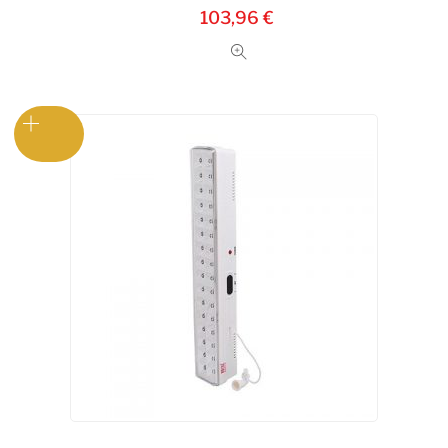
103,96
€