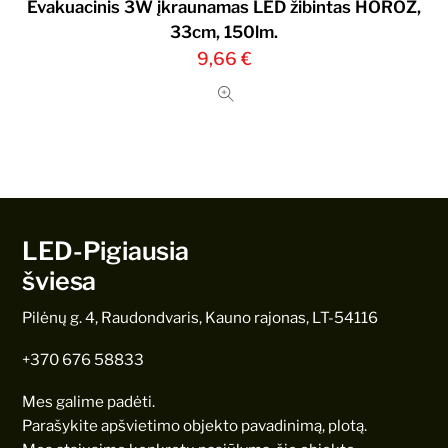
Evakuacinis 3W įkraunamas LED žibintas HOROZ,
33cm, 150lm.
9,66
€
LED-Pigiausia
šviesa
Pilėnų g. 4, Raudondvaris, Kauno rajonas, LT-54116
+370 676 58833
Mes galime padėti.
Parašykite apšvietimo objekto pavadinimą, plotą.