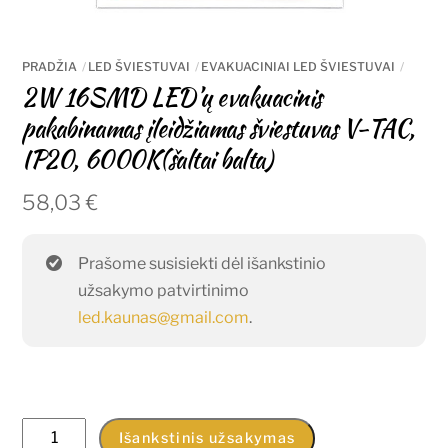
PRADŽIA
LED ŠVIESTUVAI
EVAKUACINIAI LED ŠVIESTUVAI
2W 16SMD LED’ų evakuacinis
pakabinamas įleidžiamas šviestuvas V-TAC,
IP20, 6000K(šaltai balta)
58,03
€
Prašome susisiekti dėl išankstinio
užsakymo patvirtinimo
led.kaunas@gmail.com
.
produkto
Išankstinis užsakymas