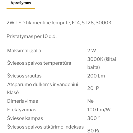
Aprašymas
3000K
2W LED filamentinė lemputė, E14, ST26, 3000K
Pristatymas per 10 d.d.
Maksimali galia
2 W
3000K (šiltai
Šviesos spalvos temperatūra
balta)
Šviesos srautas
200 Lm
Atsparumo dulkėms ir vandeniui
20 IP
klasė
Dimeriavimas
Ne
Efektyvumas
100 Lm/W
Šviesos kampas
300 °
Šviesos spalvos atkūrimo indeksas
80 Ra