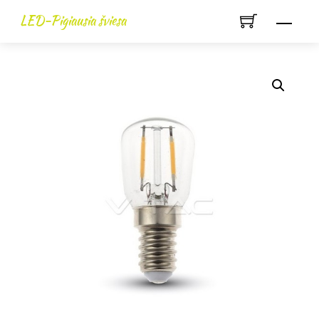
Skip
LED-Pigiausia šviesa
Men
to
content