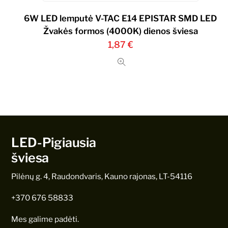
6W LED lemputė V-TAC E14 EPISTAR SMD LED
Žvakės formos (4000K) dienos šviesa
1,87
€
LED-Pigiausia
šviesa
Pilėnų g. 4, Raudondvaris, Kauno rajonas, LT-54116
+370 676 58833
Mes galime padėti.