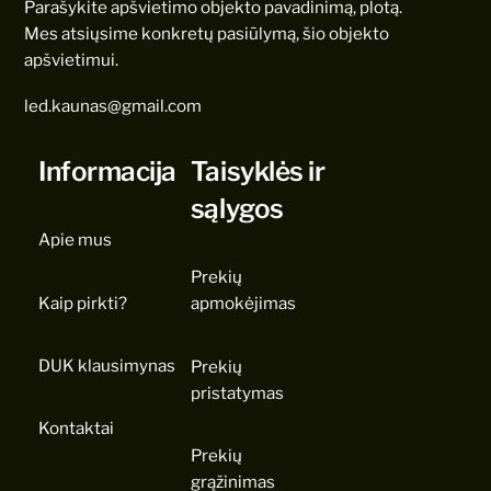
Parašykite apšvietimo objekto pavadinimą, plotą.
Mes atsiųsime konkretų pasiūlymą, šio objekto
apšvietimui.
led.kaunas@gmail.com
Informacija
Taisyklės ir
sąlygos
Apie mus
Prekių
Kaip pirkti?
apmokėjimas
DUK klausimynas
Prekių
pristatymas
Kontaktai
Prekių
grąžinimas