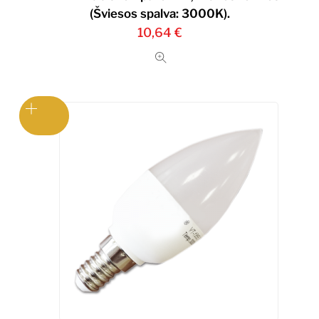
(Šviesos spalva: 3000K).
10,64
€