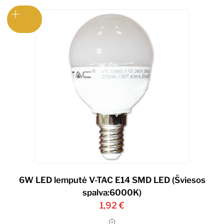
6W LED lemputė V-TAC Е14 SMD LED (Šviesos
spalva:6000K)
1,92
€