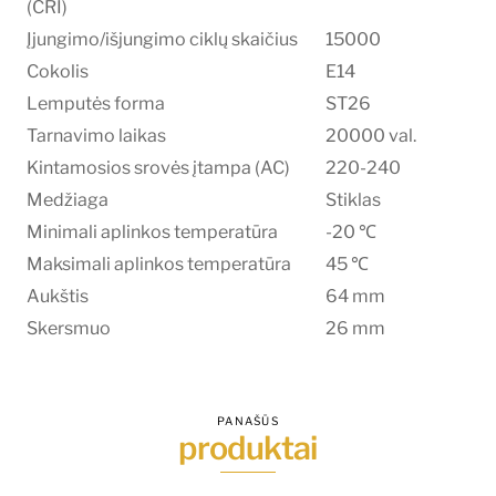
(CRI)
Įjungimo/išjungimo ciklų skaičius
15000
Cokolis
E14
Lemputės forma
ST26
Tarnavimo laikas
20000 val.
Kintamosios srovės įtampa (AC)
220-240
Medžiaga
Stiklas
Minimali aplinkos temperatūra
-20 ℃
Maksimali aplinkos temperatūra
45 ℃
Aukštis
64 mm
Skersmuo
26 mm
PANAŠŪS
produktai