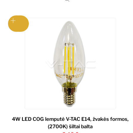
4W LED COG lemputė V-TAC E14, žvakės formos,
(2700K) šiltai balta