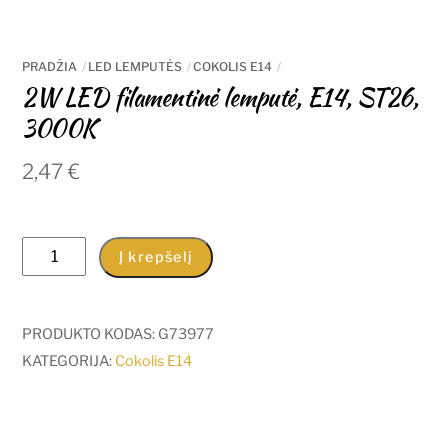
PRADŽIA
LED LEMPUTĖS
COKOLIS E14
2W LED filamentinė lemputė, E14, ST26,
3000K
2,47
€
produkto
Į krepšelį
kiekis:
2W
LED
PRODUKTO KODAS:
G73977
filamentinė
KATEGORIJA:
Cokolis E14
lemputė,
E14,
ST26,