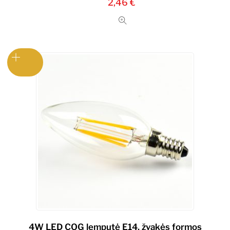
2,46
€
4W LED COG lemputė E14, žvakės formos