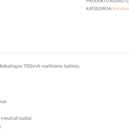
PRODUKTO KODAS:
G
įleidžiamas
KATEGORIJA:
Įmontuo
šviestuvas,
baltas,
4000K
Reikalingas 700mA maitinimo šaltinis.
nus
neutrali balta)
m