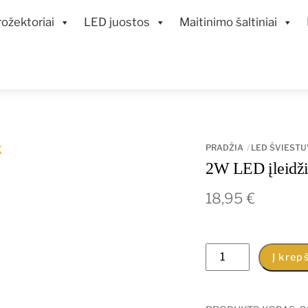
ožektoriai
LED juostos
Maitinimo šaltiniai
PRADŽIA
LED ŠVIESTU
2W LED įleidžia
18,95
€
produkto
Į krepš
kiekis:
2W
LED