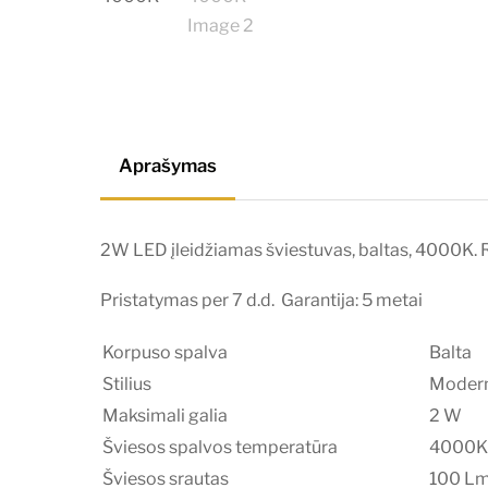
Aprašymas
2W LED įleidžiamas šviestuvas, baltas, 4000K. 
Pristatymas per 7 d.d. Garantija: 5 metai
Korpuso spalva
Balta
Stilius
Moder
Maksimali galia
2 W
Šviesos spalvos temperatūra
4000K (
Šviesos srautas
100 L