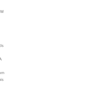
/W
ds
A
mm
is