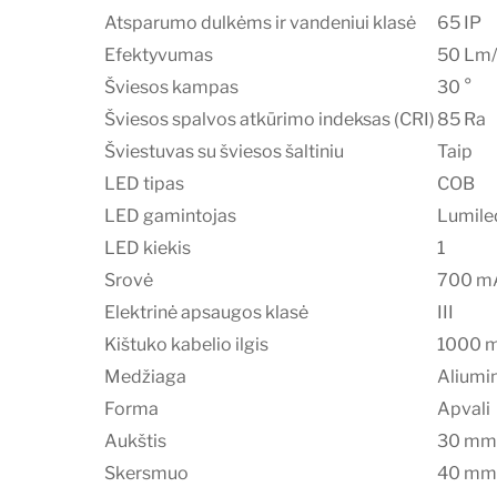
Atsparumo dulkėms ir vandeniui klasė
65 IP
Efektyvumas
50 Lm
Šviesos kampas
30 °
Šviesos spalvos atkūrimo indeksas (CRI)
85 Ra
Šviestuvas su šviesos šaltiniu
Taip
LED tipas
COB
LED gamintojas
Lumile
LED kiekis
1
Srovė
700 m
Elektrinė apsaugos klasė
III
Kištuko kabelio ilgis
1000 
Medžiaga
Aliumin
Forma
Apvali
Aukštis
30 mm
Skersmuo
40 mm