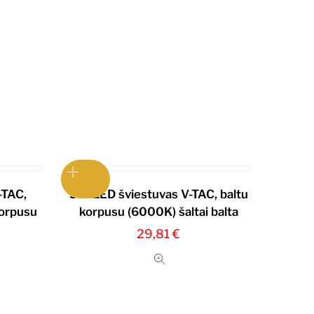
-TAC,
5W LED šviestuvas V-TAC, baltu
orpusu
korpusu (6000K) šaltai balta
29,81
€