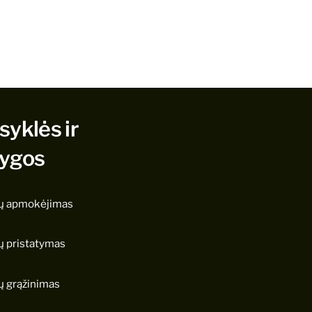
syklės ir
lygos
ų apmokėjimas
ų pristatymas
ų grąžinimas