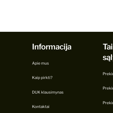
Informacija
Tai
są
Apie mus
Preki
Kaip pirkti?
Preki
DUK klausimynas
Preki
Kontaktai