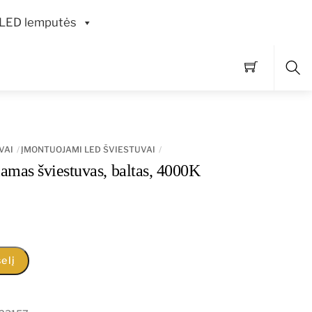
LED lemputės
Pai
VAI
ĮMONTUOJAMI LED ŠVIESTUVAI
mas šviestuvas, baltas, 4000K
elį