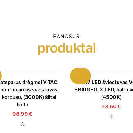
PANAŠŪS
produktai
atsparus drėgmei V-TAC,
24W LED šviestuvas V
montuojamas šviestuvas,
BRIDGELUX LED, baltu k
u korpusu, (3000K) šiltai
(4500K)
balta
43,60
€
98,99
€