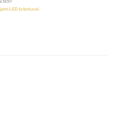
23157
jami LED šviestuvai