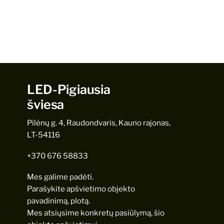
LED-Pigiausia
šviesa
Pilėnų g. 4, Raudondvaris, Kauno rajonas,
LT-54116
+370 676 58833
Mes galime padėti.
Parašykite apšvietimo objekto
pavadinimą, plotą.
Mes atsiųsime konkretų pasiūlymą, šio