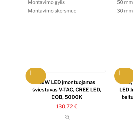
Montavimo gylis
50 mm
Montavimo skersmuo
30 mm
22W LED įmontuojamas
35W, 
šviestuvas V-TAC, CREE LED,
LED Į
COB, 5000K
balt
130,72
€