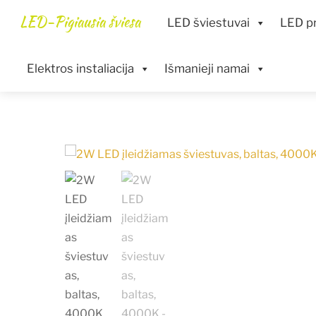
Skip
Menu
LED-Pigiausia šviesa
LED šviestuvai
LED pr
to
content
Elektros instaliacija
Išmanieji namai