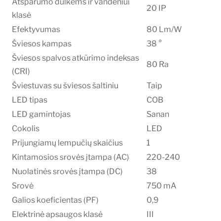
Atsparumo dulkėms ir vandeniui
20 IP
klasė
Efektyvumas
80 Lm/W
Šviesos kampas
38 °
Šviesos spalvos atkūrimo indeksas
80 Ra
(CRI)
Šviestuvas su šviesos šaltiniu
Taip
LED tipas
COB
LED gamintojas
Sanan
Cokolis
LED
Prijungiamų lempučių skaičius
1
Kintamosios srovės įtampa (AC)
220-240
Nuolatinės srovės įtampa (DC)
38
Srovė
750 mA
Galios koeficientas (PF)
0,9
Elektrinė apsaugos klasė
III