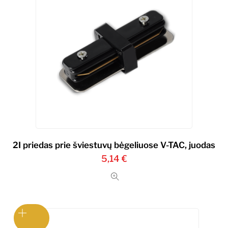
2I priedas prie šviestuvų bėgeliuose V-TAC, juodas
5,14
€