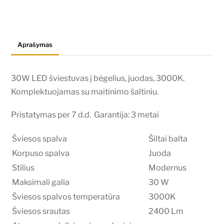
į
bėgelius,
juodas,
Aprašymas
3000K
30W LED šviestuvas į bėgelius, juodas, 3000K.
Komplektuojamas su maitinimo šaltiniu.
Pristatymas per 7 d.d. Garantija: 3 metai
Šviesos spalva
Šiltai balta
Korpuso spalva
Juoda
Stilius
Modernus
Maksimali galia
30 W
Šviesos spalvos temperatūra
3000K
Šviesos srautas
2400 Lm