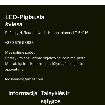
LED-Pigiausia
šviesa
Pilėnų g. 4, Raudondvaris, Kauno rajonas, LT-54116
+370 676 58833
Mes galime padėti.
Parašykite apšvietimo objekto pavadinimą, plotą.
Mes atsiųsime konkretų pasiūlymą, šio objekto
apšvietimui.
led.kaunas@gmail.com
Informacija
Taisyklės ir
sąlygos