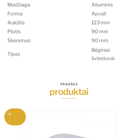
Medžiaga
Aliuminis
Forma
Apvali
Aukštis
123 mm
Plotis
90 mm
Skersmuo
90 mm
Bėginiai
Tipas
šviestuvai
PANAŠŪS
produktai