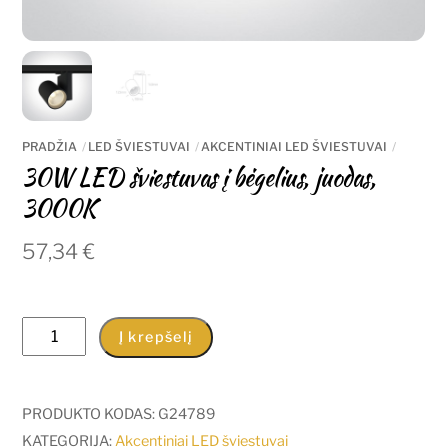
PRADŽIA
LED ŠVIESTUVAI
AKCENTINIAI LED ŠVIESTUVAI
30W LED šviestuvas į bėgelius, juodas,
3000K
57,34
€
produkto
Į krepšelį
kiekis:
30W
LED
PRODUKTO KODAS:
G24789
šviestuvas
KATEGORIJA:
Akcentiniai LED šviestuvai