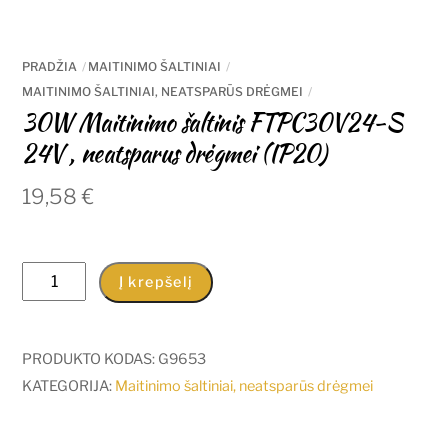
PRADŽIA
MAITINIMO ŠALTINIAI
MAITINIMO ŠALTINIAI, NEATSPARŪS DRĖGMEI
30W Maitinimo šaltinis FTPC30V24-S
24V , neatsparus drėgmei (IP20)
19,58
€
produkto
Į krepšelį
kiekis:
30W
Maitinimo
PRODUKTO KODAS:
G9653
šaltinis
KATEGORIJA:
Maitinimo šaltiniai, neatsparūs drėgmei
FTPC30V24-
S