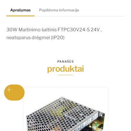
24V
Aprašymas
Papildoma informacija
,
neatsparus
drėgmei
30W Maitinimo šaltinis FTPC30V24-S 24V ,
(IP20)
neatsparus drėgmei (IP20)
PANAŠŪS
produktai