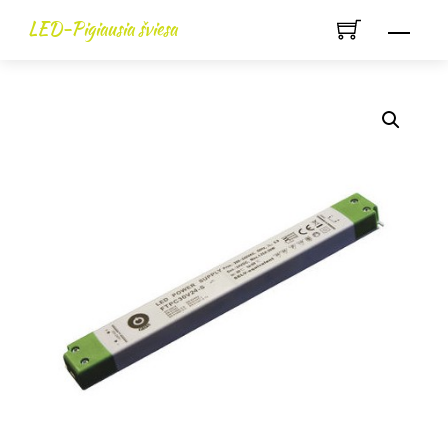
Skip
LED-Pigiausia šviesa
Men
to
content