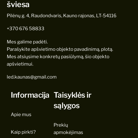
šviesa
Pilėnų g. 4, Raudondvaris, Kauno rajonas, LT-54116
+370 676 58833
Mes galime padėti.
Parašykite apšvietimo objekto pavadinimą, plotą.
Mes atsiųsime konkretų pasiūlymą, šio objekto
apšvietimui.
led.kaunas@gmail.com
Informacija
Taisyklės ir
sąlygos
Apie mus
Prekių
Kaip pirkti?
apmokėjimas