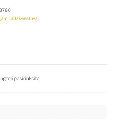
3786
jami LED šviestuvai
telį pasirinksite.