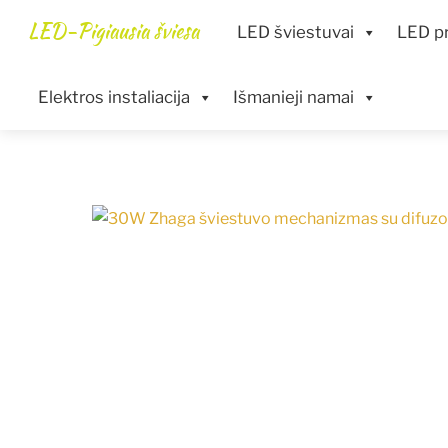
Skip
Menu
LED-Pigiausia šviesa
LED šviestuvai
LED pr
to
content
Elektros instaliacija
Išmanieji namai