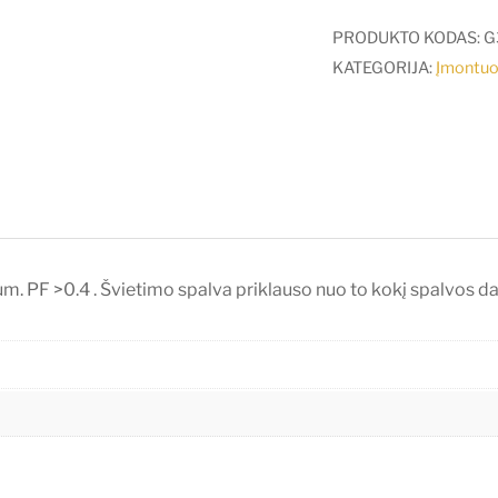
30W
Zhaga
PRODUKTO KODAS:
G
šviestuvo
KATEGORIJA:
Įmontuo
mechanizmas
su
difuzorium
V-
TAC
PF >0.4 . Švietimo spalva priklauso nuo to kokį spalvos dang