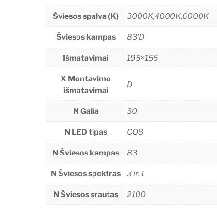
Šviesos spalva (K)
3000K,4000K,6000K
Šviesos kampas
83’D
Išmatavimai
195×155
X Montavimo
D
išmatavimai
N Galia
30
N LED tipas
COB
N Šviesos kampas
83
N Šviesos spektras
3 in 1
N Šviesos srautas
2100