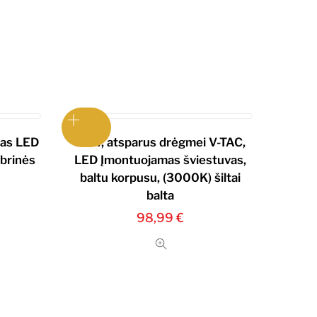
as LED
35W, atsparus drėgmei V-TAC,
abrinės
LED Įmontuojamas šviestuvas,
baltu korpusu, (3000K) šiltai
balta
98,99
€