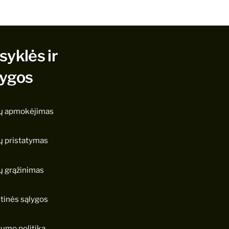
syklės ir
lygos
ų apmokėjimas
ų pristatymas
ų grąžinimas
tinės sąlygos
tumo politika