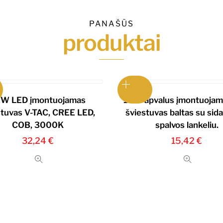
PANAŠŪS
produktai
W LED įmontuojamas
10W apvalus įmontuojam
stuvas V-TAC, CREE LED,
šviestuvas baltas su sid
COB, 3000K
spalvos lankeliu.
32,24
€
15,42
€