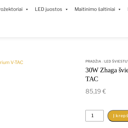
ožektoriai
LED juostos
Maitinimo šaltiniai
PRADŽIA
LED ŠVIESTU
30W Zhaga švie
TAC
85,19
€
produkto
Į krepš
kiekis: