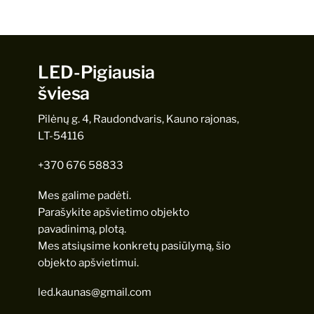
LED-Pigiausia
šviesa
Pilėnų g. 4, Raudondvaris, Kauno rajonas,
LT-54116
+370 676 58833
Mes galime padėti.
Parašykite apšvietimo objekto
pavadinimą, plotą.
Mes atsiųsime konkretų pasiūlymą, šio
objekto apšvietimui.
led.kaunas@gmail.com