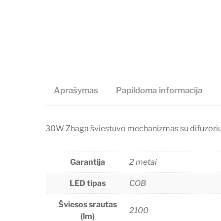
Aprašymas
Papildoma informacija
30W Zhaga šviestuvo mechanizmas su difuzorium. 
Garantija
2 metai
LED tipas
COB
Šviesos srautas
2100
(lm)