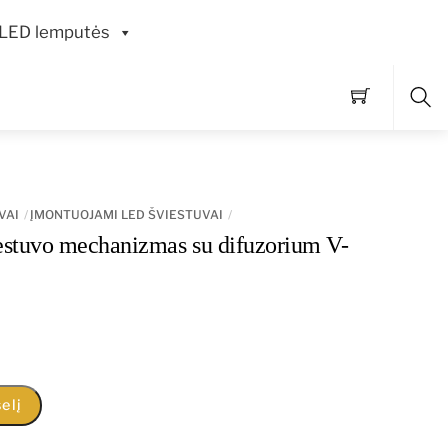
LED lemputės
Pai
VAI
ĮMONTUOJAMI LED ŠVIESTUVAI
stuvo mechanizmas su difuzorium V-
elį