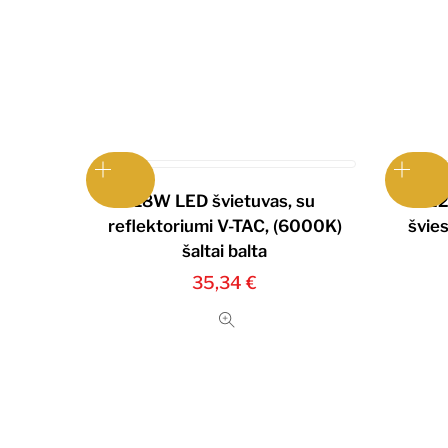
18W LED švietuvas, su
22
reflektoriumi V-TAC, (6000K)
švie
šaltai balta
35,34
€