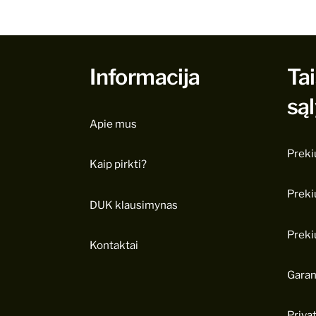
Informacija
Tai
są
Apie mus
Preki
Kaip pirkti?
Preki
DUK klausimynas
Preki
Kontaktai
Garan
Priva