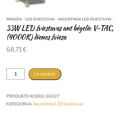
PRADŽIA
LED ŠVIESTUVAI
AKCENTINIAI LED ŠVIESTUVAI
33W LED šviestuvas ant bėgelio V-TAC,
(4000K) dienos šviesa
68,71
€
produkto
Į krepšelį
kiekis:
33W
LED
PRODUKTO KODAS:
G6027
šviestuvas
KATEGORIJA:
Akcentiniai LED šviestuvai
ant
bėgelio
V-