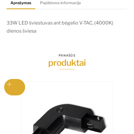
Aprašymas
Papildoma informacija
TAC,
(4000K)
dienos
33W LED šviestuvas ant bėgelio V-TAC, (4000K)
šviesa
dienos šviesa
PANAŠŪS
produktai