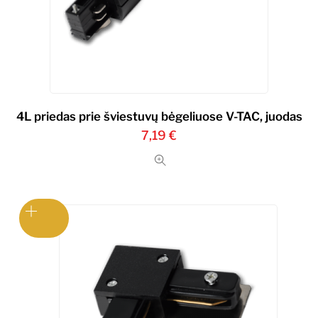
4L priedas prie šviestuvų bėgeliuose V-TAC, juodas
7,19
€