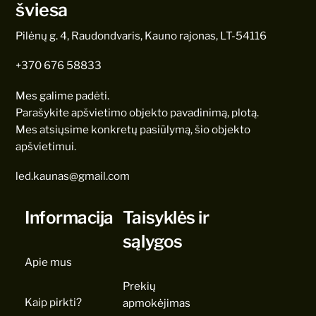
šviesa
Pilėnų g. 4, Raudondvaris, Kauno rajonas, LT-54116
+370 676 58833
Mes galime padėti.
Parašykite apšvietimo objekto pavadinimą, plotą.
Mes atsiųsime konkretų pasiūlymą, šio objekto
apšvietimui.
led.kaunas@gmail.com
Informacija
Taisyklės ir
sąlygos
Apie mus
Prekių
Kaip pirkti?
apmokėjimas