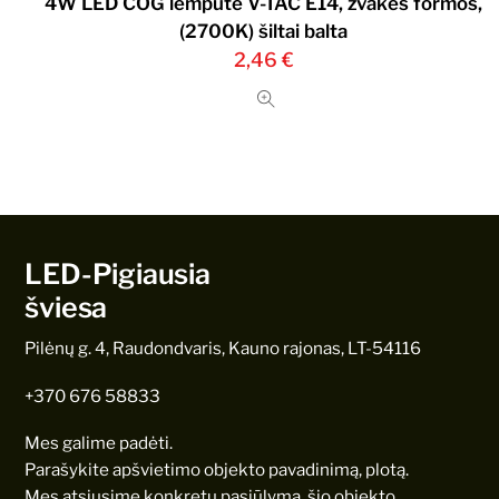
4W LED COG lemputė V-TAC E14, žvakės formos,
(2700K) šiltai balta
2,46
€
LED-Pigiausia
šviesa
Pilėnų g. 4, Raudondvaris, Kauno rajonas, LT-54116
+370 676 58833
Mes galime padėti.
Parašykite apšvietimo objekto pavadinimą, plotą.
Mes atsiųsime konkretų pasiūlymą, šio objekto