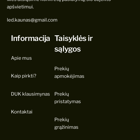
apšvietimui.
led.kaunas@gmail.com
Informacija
Taisyklės ir
sąlygos
Apie mus
Prekių
Kaip pirkti?
apmokėjimas
DUK klausimynas
Prekių
pristatymas
Kontaktai
Prekių
grąžinimas