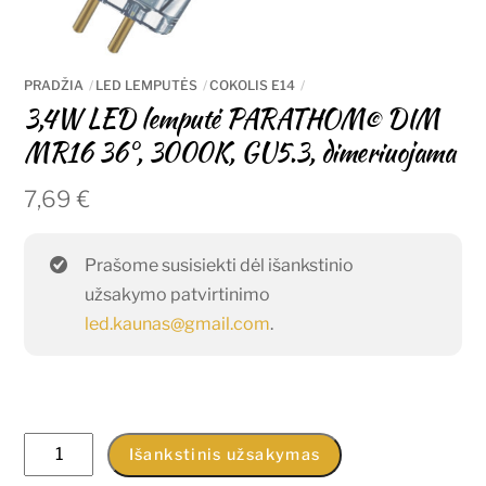
PRADŽIA
LED LEMPUTĖS
COKOLIS E14
3,4W LED lemputė PARATHOM© DIM
MR16 36°, 3000K, GU5.3, dimeriuojama
7,69
€
Prašome susisiekti dėl išankstinio
užsakymo patvirtinimo
led.kaunas@gmail.com
.
produkto
Išankstinis užsakymas
kiekis: