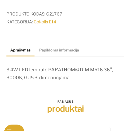
3,4W
LED
PRODUKTO KODAS:
G21767
lemputė
KATEGORIJA:
Cokolis E14
PARATHOM©
DIM
MR16
Aprašymas
Papildoma informacija
36°,
3000K,
GU5.3,
3,4W LED lemputė PARATHOM© DIM MR16 36°,
dimeriuojama
3000K, GU5.3, dimeriuojama
PANAŠŪS
produktai