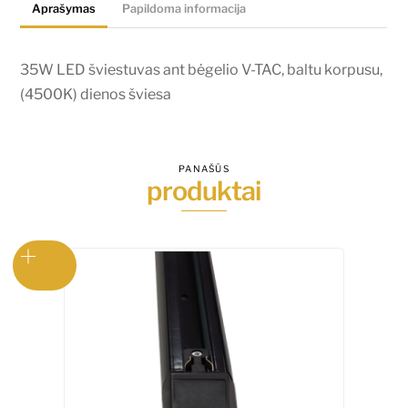
Aprašymas
Papildoma informacija
TAC,
baltu
korpusu,
35W LED šviestuvas ant bėgelio V-TAC, baltu korpusu,
(4500K)
(4500K) dienos šviesa
dienos
šviesa
PANAŠŪS
produktai