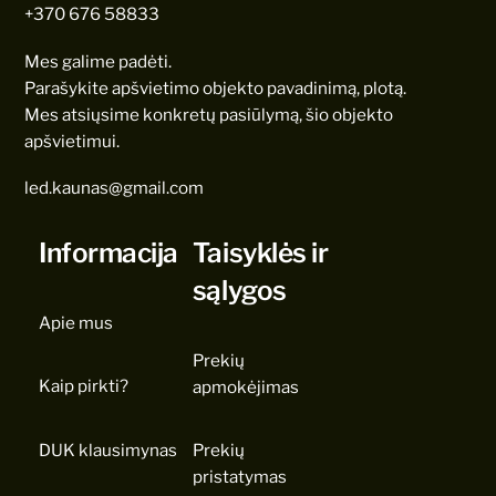
+370 676 58833
Mes galime padėti.
Parašykite apšvietimo objekto pavadinimą, plotą.
Mes atsiųsime konkretų pasiūlymą, šio objekto
apšvietimui.
led.kaunas@gmail.com
Informacija
Taisyklės ir
sąlygos
Apie mus
Prekių
Kaip pirkti?
apmokėjimas
DUK klausimynas
Prekių
pristatymas