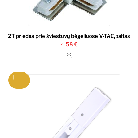
2T priedas prie šviestuvų bėgeliuose V-TAC,baltas
4,58
€