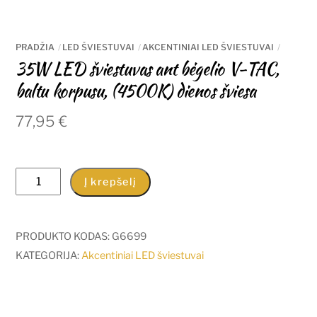
PRADŽIA
LED ŠVIESTUVAI
AKCENTINIAI LED ŠVIESTUVAI
35W LED šviestuvas ant bėgelio V-TAC,
baltu korpusu, (4500K) dienos šviesa
77,95
€
produkto
Į krepšelį
kiekis:
35W
LED
PRODUKTO KODAS:
G6699
šviestuvas
KATEGORIJA:
Akcentiniai LED šviestuvai
ant
bėgelio
V-