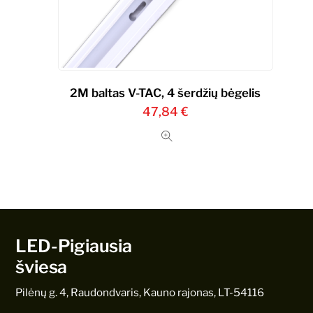
2M baltas V-TAC, 4 šerdžių bėgelis
47,84
€
LED-Pigiausia
šviesa
Pilėnų g. 4, Raudondvaris, Kauno rajonas, LT-54116