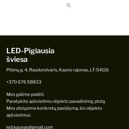
LED-Pigiausia
šviesa
Pilėnų g. 4, Raudondvaris, Kauno rajonas, LT-54116
+370 676 58833
Mes galime padėti.
Parašykite apšvietimo objekto pavadinimą, plotą.
Mes atsiųsime konkretų pasiūlymą, šio objekto
apšvietimui.
led.kaunas@gmail.com