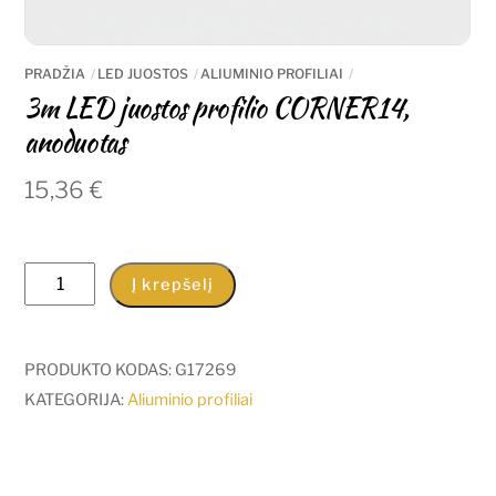
PRADŽIA
LED JUOSTOS
ALIUMINIO PROFILIAI
3m LED juostos profilio CORNER14,
anoduotas
15,36
€
produkto
Į krepšelį
kiekis:
3m
LED
PRODUKTO KODAS:
G17269
juostos
KATEGORIJA:
Aliuminio profiliai
profilio
CORNER14,
anoduotas