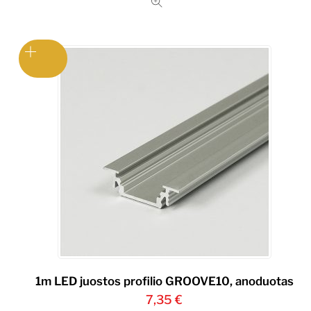
was:
is:
1,71 €.
1,71 €.
1m LED juostos profilio GROOVE10, anoduotas
7,35
€