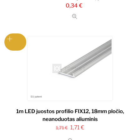
0,34
€
1m LED juostos profilio FIX12, 18mm pločio,
neanoduotas aliuminis
Original
Current
1,71
€
1,71
€
price
price