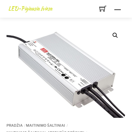
Skip
LED-Pigiausia šviesa
Men
to
content
PRADŽIA
MAITINIMO ŠALTINIAI