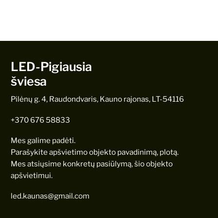
LED-Pigiausia
šviesa
Pilėnų g. 4, Raudondvaris, Kauno rajonas, LT-54116
+370 676 58833
Mes galime padėti.
Parašykite apšvietimo objekto pavadinimą, plotą.
Mes atsiųsime konkretų pasiūlymą, šio objekto
apšvietimui.
led.kaunas@gmail.com