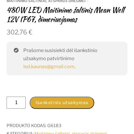
MAITINIMO ŠALTINIAI, ATSPARŪS DRĖGMEI
480W LED Maitinimo šaltinis Mean Well
12V IP67, dimeriuojamas
302,76
€
Prašome susisiekti dėl išankstinio
užsakymo patvirtinimo
led.kaunas@gmail.com
.
produkto
Išankstinis užsakymas
kiekis:
480W
LED
PRODUKTO KODAS:
G6183
Maitinimo
KATEGORIJA:
Maitinimo šaltiniai, atsparūs drėgmei