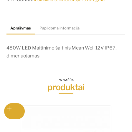
šaltinis
Mean
Well
Aprašymas
Papildoma informacija
12V
IP67,
dimeriuojamas
480W LED Maitinimo šaltinis Mean Well 12V IP67,
dimeriuojamas
PANAŠŪS
produktai