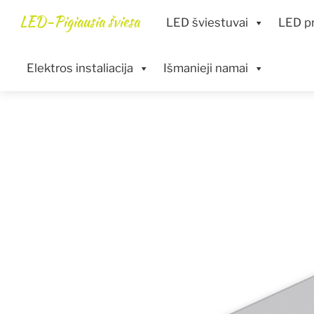
Skip
Menu
LED-Pigiausia šviesa
LED šviestuvai
LED pr
to
content
Elektros instaliacija
Išmanieji namai