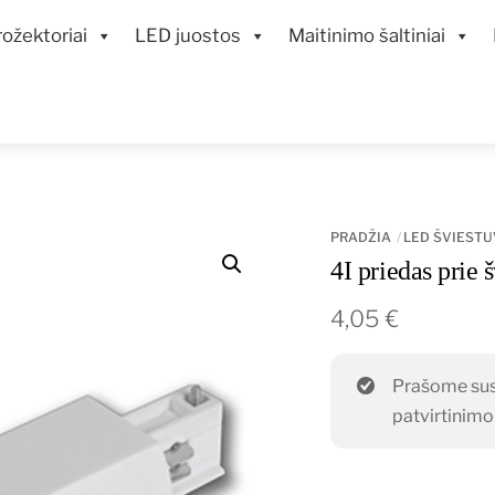
ožektoriai
LED juostos
Maitinimo šaltiniai
PRADŽIA
LED ŠVIESTU
4I priedas prie 
4,05
€
Prašome susi
patvirtinim