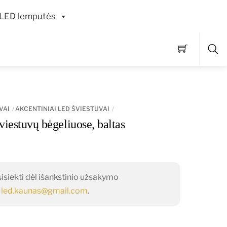
LED lemputės
Pai
VAI
AKCENTINIAI LED ŠVIESTUVAI
šviestuvų bėgeliuose, baltas
siekti dėl išankstinio užsakymo
o
led.kaunas@gmail.com
.