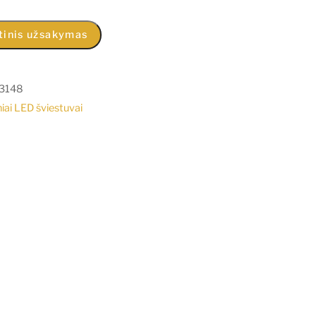
tinis užsakymas
3148
iai LED šviestuvai