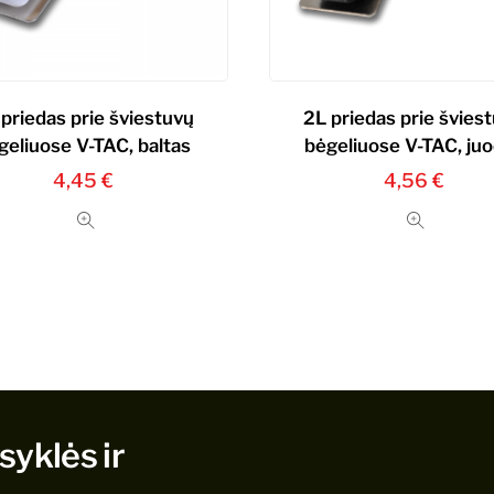
priedas prie šviestuvų
2L priedas prie švies
geliuose V-TAC, baltas
bėgeliuose V-TAC, ju
4,45
€
4,56
€
syklės ir