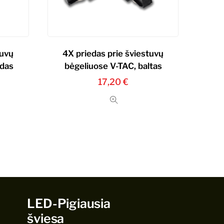
tuvų
4X priedas prie šviestuvų
odas
bėgeliuose V-TAC, baltas
17,20
€
LED-Pigiausia
šviesa