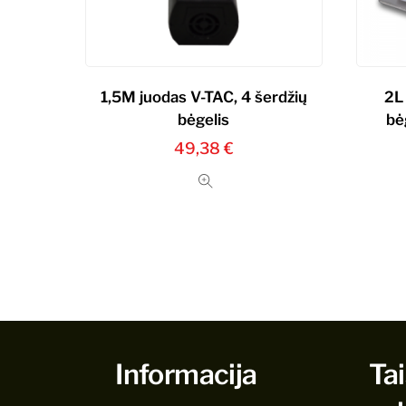
1,5M juodas V-TAC, 4 šerdžių
2L 
bėgelis
bė
49,38
€
Informacija
Tai