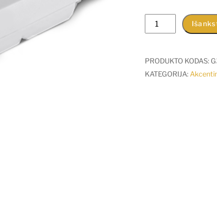
produkto
Išanks
kiekis:
4I
priedas
PRODUKTO KODAS:
G
prie
KATEGORIJA:
Akcentin
šviestuvų
bėgeliuose,
baltas