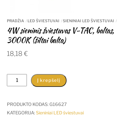
PRADŽIA
LED ŠVIESTUVAI
SIENINIAI LED ŠVIESTUVAI
4W sieninis šviestuvas V-TAC, baltas,
3000K (šiltai balta)
18,18
€
produkto
Į krepšelį
kiekis:
4W
sieninis
PRODUKTO KODAS:
G16627
šviestuvas
KATEGORIJA:
Sieniniai LED šviestuvai
V-
TAC,
baltas,