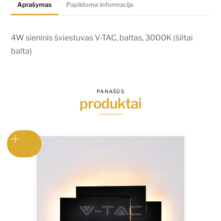
Aprašymas
Papildoma informacija
3000K
(šiltai
balta)
4W sieninis šviestuvas V-TAC, baltas, 3000K (šiltai
balta)
PANAŠŪS
produktai