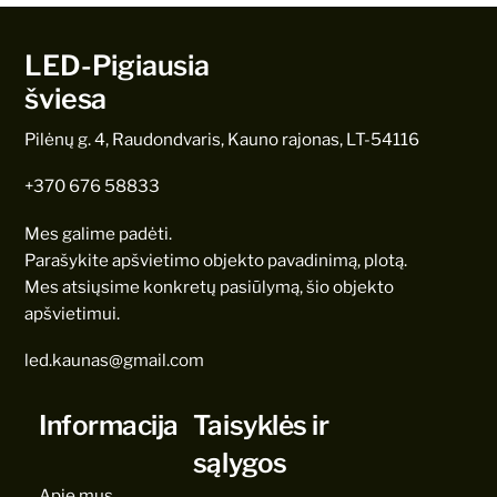
LED-Pigiausia
šviesa
Pilėnų g. 4, Raudondvaris, Kauno rajonas, LT-54116
+370 676 58833
Mes galime padėti.
Parašykite apšvietimo objekto pavadinimą, plotą.
Mes atsiųsime konkretų pasiūlymą, šio objekto
apšvietimui.
led.kaunas@gmail.com
Informacija
Taisyklės ir
sąlygos
Apie mus